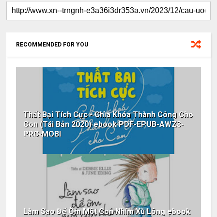
RECOMMENDED FOR YOU
Thất Bại Tích Cực - Chìa Khóa Thành Công Cho
Con (Tái Bản 2020) ebook PDF-EPUB-AWZ3-
PRC-MOBI
Làm Sao Để Ôm Một Con Nhím Xù Lông ebook