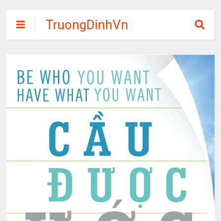
TruongDinhVn
Chia sẽ ebook,
các khóa học,
phần mềm học
tập miễn phí