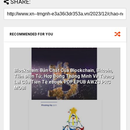
SHARE:
RECOMMENDED FOR YOU
Blockchain: Bản Chất Của Blockchain, Bitcoin,
Tiền Điện Tử, Hợp Đồng Thông Minh Và Tương
Lai Của Tiền Tệ ebook PDF EPUB AWZ3 PRC
MOBI