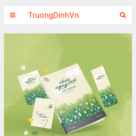
TruongDinhVn
Chia sẽ ebook,
các khóa học,
phần mềm học
tập miễn phí