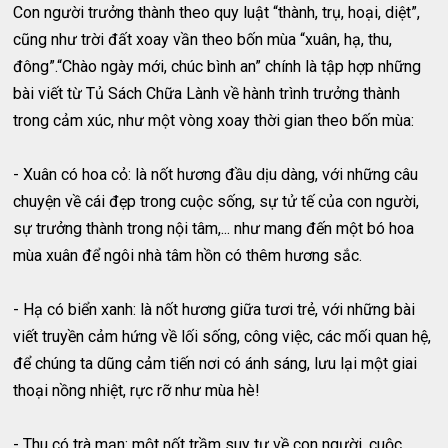
Con người trưởng thành theo quy luật “thành, trụ, hoại, diệt”,
cũng như trời đất xoay vần theo bốn mùa “xuân, hạ, thu,
đông”.“Chào ngày mới, chúc bình an” chính là tập hợp những
bài viết từ Tủ Sách Chữa Lành về hành trình trưởng thành
trong cảm xúc, như một vòng xoay thời gian theo bốn mùa:
- Xuân có hoa cỏ: là nốt hương đầu dịu dàng, với những câu
chuyện về cái đẹp trong cuộc sống, sự tử tế của con người,
sự trưởng thành trong nội tâm,... như mang đến một bó hoa
mùa xuân để ngôi nhà tâm hồn có thêm hương sắc.
- Hạ có biển xanh: là nốt hương giữa tươi trẻ, với những bài
viết truyền cảm hứng về lối sống, công việc, các mối quan hệ,
để chúng ta dũng cảm tiến nơi có ánh sáng, lưu lại một giai
thoại nồng nhiệt, rực rỡ như mùa hè!
- Thu có trà mạn: một nốt trầm suy tư về con người, cuộc