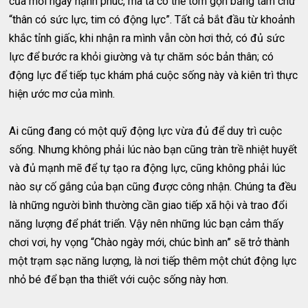
của mỗi ngày hạnh phúc, mà ta có thể tóm gọn bằng tám chữ
“thân có sức lực, tim có động lực”. Tất cả bắt đầu từ khoảnh
khắc tỉnh giấc, khi nhận ra mình vẫn còn hơi thở, có đủ sức
lực để bước ra khỏi giường và tự chăm sóc bản thân; có
động lực để tiếp tục khám phá cuộc sống này và kiên trì thực
hiện ước mơ của mình.
Ai cũng đang có một quỹ động lực vừa đủ để duy trì cuộc
sống. Nhưng không phải lúc nào bạn cũng tràn trề nhiệt huyết
và đủ mạnh mẽ để tự tạo ra động lực, cũng không phải lúc
nào sự cố gắng của bạn cũng được công nhận. Chúng ta đều
là những người bình thường cần giao tiếp xã hội và trao đổi
năng lượng để phát triển. Vậy nên những lúc bạn cảm thấy
chơi vơi, hy vọng “Chào ngày mới, chúc bình an” sẽ trở thành
một trạm sạc năng lượng, là nơi tiếp thêm một chút động lực
nhỏ bé để bạn tha thiết với cuộc sống này hơn.