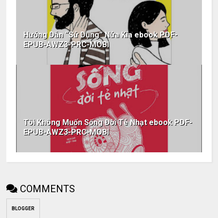
Hướng Dẫn “Sử Dụng” Nửa Kia ebook PDF-
EPUB-AWZ3-PRC-MOBI
Tôi Không Muốn Sống Đời Tẻ Nhạt ebook PDF-
EPUB-AWZ3-PRC-MOBI
COMMENTS
BLOGGER