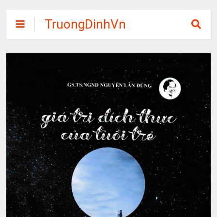
TruongDinhVn
Chia sẽ ebook,
các khóa học,
phần mềm học
tập miễn phí