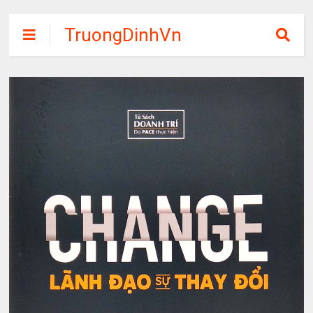
TruongDinhVn
Chia sẽ ebook,
các khóa học,
phần mềm học
tập miễn phí