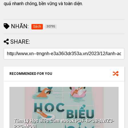
quả nhanh chóng, bền vững và toàn diện.
NHÃN:
Sách
30795
SHARE:
RECOMMENDED FOR YOU
Tâm Lý Học Biểu Cảm ebook PDF-EPUB-AWZ3-
PRC-MOBI