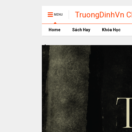
TruongDinhVn Ch
MENU
phần mềm học t
Home
Sách Hay
Khóa Học