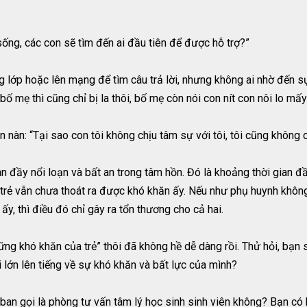
sống, các con sẽ tìm đến ai đầu tiên để được hỗ trợ?”
 lớp hoặc lên mạng để tìm câu trả lời, nhưng không ai nhờ đến sự
bố mẹ thì cũng chỉ bị la thôi, bố mẹ còn nói con nít con nôi lo mấ
àn: “Tại sao con tôi không chịu tâm sự với tôi, tôi cũng không c
n đầy nổi loạn và bất an trong tâm hồn. Đó là khoảng thời gian đ
là trẻ vẫn chưa thoát ra được khó khăn ấy. Nếu như phụ huynh khô
y, thì điều đó chỉ gây ra tổn thương cho cả hai.
hững khó khăn của trẻ” thôi đã không hề dễ dàng rồi. Thử hỏi, bạn 
lớn lên tiếng về sự khó khăn và bất lực của mình?
ban gọi là phòng tư vấn tâm lý học sinh sinh viên không? Bạn có 