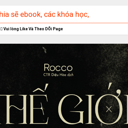
ia sẽ ebook, các khóa học,
ập miễn phí
Vui lòng Like Và Theo DÕi Page