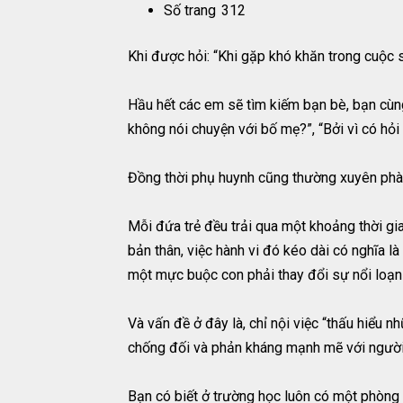
Số trang
312
Khi được hỏi: “Khi gặp khó khăn trong cuộc 
Hầu hết các em sẽ tìm kiếm bạn bè, bạn cùng
không nói chuyện với bố mẹ?”, “Bởi vì có hỏi 
Đồng thời phụ huynh cũng thường xuyên phàn n
Mỗi đứa trẻ đều trải qua một khoảng thời gia
bản thân, việc hành vi đó kéo dài có nghĩa 
một mực buộc con phải thay đổi sự nổi loạn ấ
Và vấn đề ở đây là, chỉ nội việc “thấu hiểu n
chống đối và phản kháng mạnh mẽ với người 
Bạn có biết ở trường học luôn có một phòng 