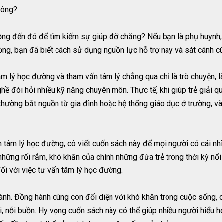
không?
 động đến đó để tìm kiếm sự giúp đỡ chăng? Nếu bạn là phụ huyn
ờng, bạn đã biết cách sử dụng nguồn lực hỗ trợ này và sát cánh 
âm lý học đường và tham vấn tâm lý chẳng qua chỉ là trò chuyện, 
hề đòi hỏi nhiều kỹ năng chuyên môn. Thực tế, khi giúp trẻ giải 
y thường bắt nguồn từ gia đình hoặc hệ thống giáo dục ở trường, 
n tâm lý học đường, cô viết cuốn sách này để mọi người có cái nh
hững rối rắm, khó khăn của chính những đứa trẻ trong thời kỳ nổi 
ối với việc tư vấn tâm lý học đường.
nh. Đồng hành cùng con đối diện với khó khăn trong cuộc sống, c
i, nỗi buồn. Hy vọng cuốn sách này có thể giúp nhiều người hiểu h