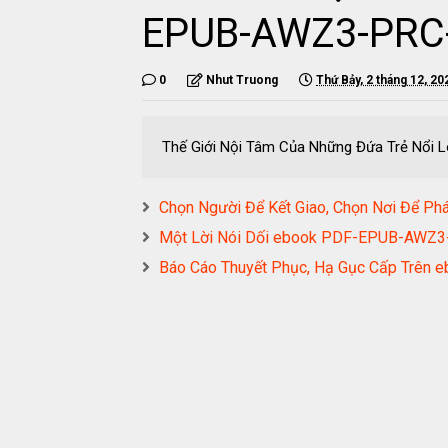
EPUB-AWZ3-PRC
0
Nhut Truong
Thứ Bảy, 2 tháng 12, 20
Thế Giới Nội Tâm Của Những Đứa Trẻ Nổ
Chọn Người Để Kết Giao, Chọn Nơi Để 
Một Lời Nói Dối ebook PDF-EPUB-AWZ
Báo Cáo Thuyết Phục, Hạ Gục Cấp Trê