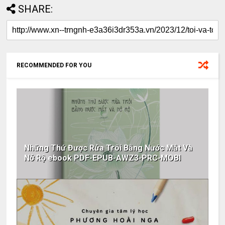
SHARE:
RECOMMENDED FOR YOU
Những Thứ Được Rửa Trôi Bằng Nước Mắt Và
Nở Rộ ebook PDF-EPUB-AWZ3-PRC-MOBI