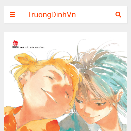
TruongDinhVn
Chia sẽ ebook,
các khóa học,
phần mềm học
tập miễn phí