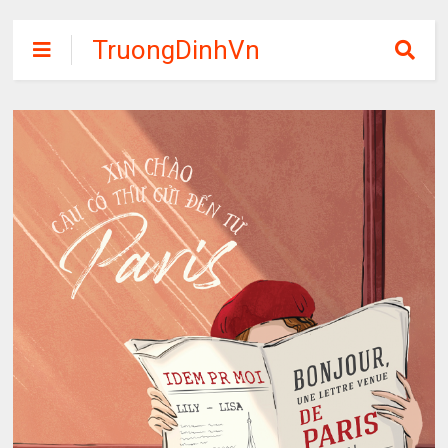
TruongDinhVn
Chia sẽ ebook,
các khóa học,
phần mềm học
tập miễn phí