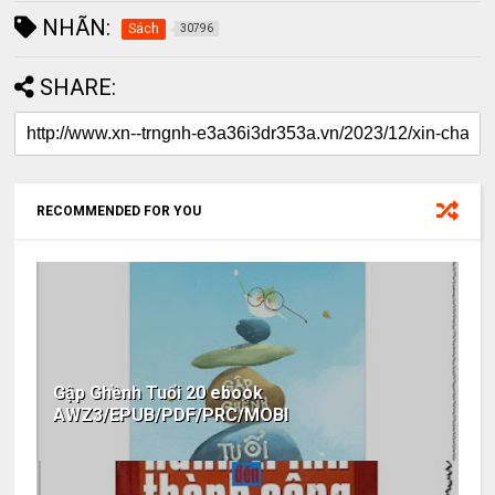
NHÃN:
Sách
30796
SHARE:
RECOMMENDED FOR YOU
Gập Ghềnh Tuổi 20 ebook
AWZ3/EPUB/PDF/PRC/MOBI