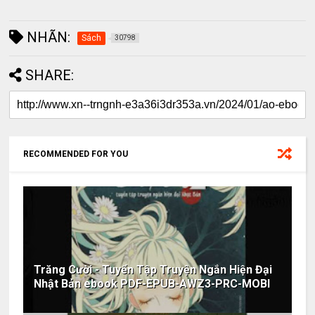
NHÃN:
Sách
30798
SHARE:
RECOMMENDED FOR YOU
Trăng Cười - Tuyển Tập Truyện Ngắn Hiện Đại
Nhật Bản ebook PDF-EPUB-AWZ3-PRC-MOBI