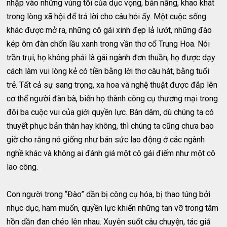
nhập vào những vùng tối của dục vọng, bản năng, khao khát
trong lòng xã hội để trả lời cho câu hỏi ấy. Một cuộc sống
khác được mở ra, những cô gái xinh đẹp lả lướt, những đào
kép ôm đàn chốn lầu xanh trong vần thơ cổ Trung Hoa. Nói
trần trụi, họ không phải là gái ngành đơn thuần, họ được dạy
cách làm vui lòng kẻ có tiền bằng lời thơ câu hát, bằng tuổi
trẻ. Tất cả sự sang trọng, xa hoa và nghệ thuật được đắp lên
cơ thể người đàn bà, biến họ thành công cụ thương mại trong
đôi ba cuộc vui của giới quyền lực. Bán dâm, dù chúng ta có
thuyết phục bản thân hay không, thì chúng ta cũng chưa bao
giờ cho rằng nó giống như bán sức lao động ở các ngành
nghề khác và không ai đánh giá một cô gái điếm như một cô
lao công.
Con người trong “Đào” dần bị công cụ hóa, bị thao túng bởi
nhục dục, ham muốn, quyền lực khiến những tan vỡ trong tâm
hồn dần đan chéo lên nhau. Xuyên suốt câu chuyện, tác giả