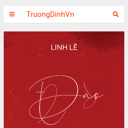
TruongDinhVn
Chia sẽ ebook,
các khóa học,
phần mềm học
tập miễn phí