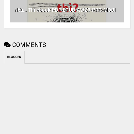
Nếu... Thì ebook PDF-EPUB-AWZ3-PRC-MOBI
COMMENTS
BLOGGER