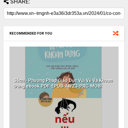
SHARE:
RECOMMENDED FOR YOU
Sách - Phương Pháp Giáo Dục Vui Vẻ Và Khoan
Dung ebook PDF-EPUB-AWZ3-PRC-MOBI