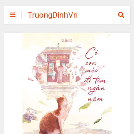
TruongDinhVn
Chia sẽ ebook,
các khóa học,
phần mềm học
tập miễn phí