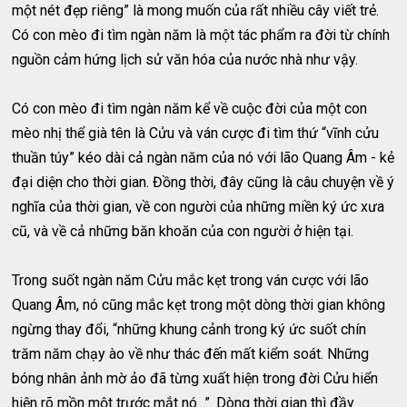
một nét đẹp riêng” là mong muốn của rất nhiều cây viết trẻ.
Có con mèo đi tìm ngàn năm là một tác phẩm ra đời từ chính
nguồn cảm hứng lịch sử văn hóa của nước nhà như vậy.
Có con mèo đi tìm ngàn năm kể về cuộc đời của một con
mèo nhị thể già tên là Cửu và ván cược đi tìm thứ “vĩnh cửu
thuần túy” kéo dài cả ngàn năm của nó với lão Quang Âm - kẻ
đại diện cho thời gian. Đồng thời, đây cũng là câu chuyện về ý
nghĩa của thời gian, về con người của những miền ký ức xưa
cũ, và về cả những băn khoăn của con người ở hiện tại.
Trong suốt ngàn năm Cửu mắc kẹt trong ván cược với lão
Quang Âm, nó cũng mắc kẹt trong một dòng thời gian không
ngừng thay đổi, “những khung cảnh trong ký ức suốt chín
trăm năm chạy ào về như thác đến mất kiểm soát. Những
bóng nhân ảnh mờ ảo đã từng xuất hiện trong đời Cửu hiển
hiện rõ mồn một trước mắt nó...”. Dòng thời gian thì đầy