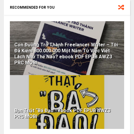
RECOMMENDED FOR YOU
Con Đường Trở Thành Freelancer Writer – Tôi
Đã Kiếm 800.000.000 Một Năm Từ Việc Viết
Lách Như Thế Nào? ebook PDF EPUB AWZ3
PRC MOBI
Bạn Thật “Bá Đạo”! ebook PDF EPUB AWZ3
PRC MOBI