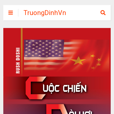
TruongDinhVn
Chia sẽ ebook,
các khóa học,
phần mềm học
tập miễn phí