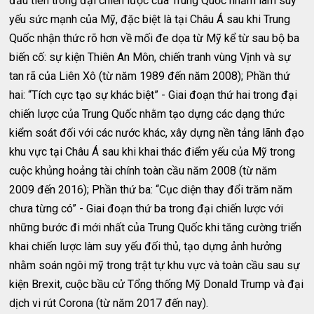
đầu tiên trong đại chiến lược của Trung Quốc nhằm làm suy
yếu sức mạnh của Mỹ, đặc biệt là tại Châu Á sau khi Trung
Quốc nhận thức rõ hơn về mối đe dọa từ Mỹ kể từ sau bộ ba
biến cố: sự kiện Thiên An Môn, chiến tranh vùng Vịnh và sự
tan rã của Liên Xô (từ năm 1989 đến năm 2008); Phần thứ
hai: “Tích cực tạo sự khác biệt” - Giai đoạn thứ hai trong đại
chiến lược của Trung Quốc nhằm tạo dựng các dạng thức
kiểm soát đối với các nước khác, xây dựng nền tảng lãnh đạo
khu vực tại Châu Á sau khi khai thác điểm yếu của Mỹ trong
cuộc khủng hoảng tài chính toàn cầu năm 2008 (từ năm
2009 đến 2016); Phần thứ ba: “Cục diện thay đổi trăm năm
chưa từng có” - Giai đoạn thứ ba trong đại chiến lược với
những bước đi mới nhất của Trung Quốc khi tăng cường triển
khai chiến lược làm suy yếu đối thủ, tạo dựng ảnh hưởng
nhằm soán ngôi mỹ trong trật tự khu vực và toàn cầu sau sự
kiện Brexit, cuộc bầu cử Tổng thống Mỹ Donald Trump và đại
dịch vi rút Corona (từ năm 2017 đến nay).