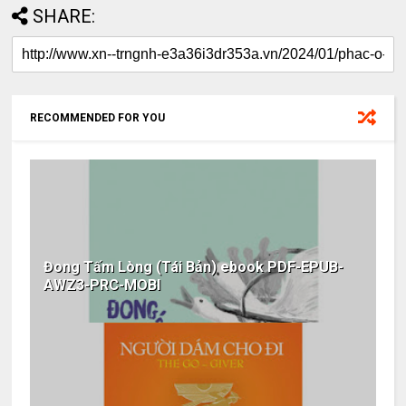
SHARE:
RECOMMENDED FOR YOU
Đong Tấm Lòng (Tái Bản) ebook PDF-EPUB-
AWZ3-PRC-MOBI