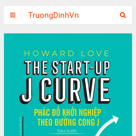
TruongDinhVn
Chia sẽ ebook,
các khóa học,
phần mềm học
tập miễn phí