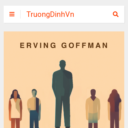
TruongDinhVn
Chia sẽ ebook,
các khóa học,
phần mềm học
tập miễn phí