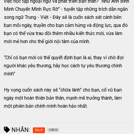
việc học tập ngoại ngữ và phát triển bản thân? “Như Ánh Bình
Minh Chuyển Mình Rực Rỡ” - tuyển tập những trích dẫn ngắn
song ngữ Trung - Việt - Đây sẽ là cuốn sách sát cánh bên
bạn mỗi ngày, truyền cho bạn cảm hứng và động lực, qua đó
bạn có thể vừa trau dồi thêm nhiều kiến thức mới, vừa làm
mới mẻ hơn cho thế giới nội tâm của mình.
“Chỉ có bạn mới có thể quyết định bạn là ai, thay vì chờ đợi
người khác yêu thương, hãy học cách tự yêu thương chính
mình”
Hy vọng cuốn sách này sẽ “chữa lành” cho bạn, cổ vũ bạn
ngày một hoàn thiện bản thân, mạnh mẽ trưởng thành, làm
một phiên bản chính mình hoàn hảo nhất.
NHÃN:
Sách
30800