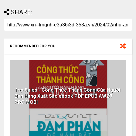
SHARE:
RECOMMENDED FOR YOU
Top Sales - Công Thức Thành Công Của Người
Bán Hàng Xuất Sắc ebook PDF EPUB AWZ3
PRC MOBI