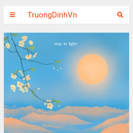
TruongDinhVn
Chia sẽ ebook,
các khóa học,
phần mềm học
tập miễn phí