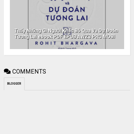
Thấy Những Gì Người Khác Bỏ Qua Và Dự Đoán
Tương Lai ebook PDF EPUB AWZ3 PRC MOBI
COMMENTS
BLOGGER