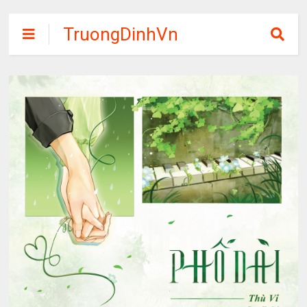
TruongDinhVn
Chia sẽ ebook,
các khóa học,
phần mềm học
tập miễn phí