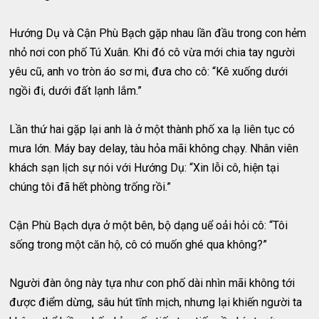
Hướng Dụ và Cận Phù Bạch gặp nhau lần đầu trong con hẻm
nhỏ nơi con phố Tú Xuân. Khi đó cô vừa mới chia tay người
yêu cũ, anh vo tròn áo sơ mi, đưa cho cô: “Kê xuống dưới
ngồi đi, dưới đất lạnh lắm.”
Lần thứ hai gặp lại anh là ở một thành phố xa lạ liên tục có
mưa lớn. Máy bay delay, tàu hỏa mãi không chạy. Nhân viên
khách sạn lịch sự nói với Hướng Dụ: “Xin lỗi cô, hiện tại
chúng tôi đã hết phòng trống rồi.”
Cận Phù Bạch dựa ở một bên, bộ dạng uể oải hỏi cô: “Tôi
sống trong một căn hộ, cô có muốn ghé qua không?”
Người đàn ông này tựa như con phố dài nhìn mãi không tới
được điểm dừng, sâu hút tĩnh mịch, nhưng lại khiến người ta