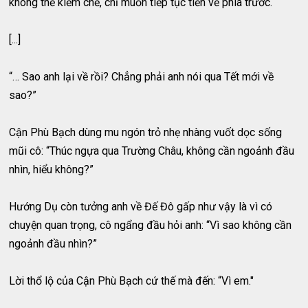
không thể kiềm chế, chỉ muốn tiếp tục tiến về phía trước.
[...]
“… Sao anh lại về rồi? Chẳng phải anh nói qua Tết mới về
sao?”
Cận Phù Bạch dùng mu ngón trỏ nhẹ nhàng vuốt dọc sống
mũi cô: “Thúc ngựa qua Trường Châu, không cần ngoảnh đầu
nhìn, hiểu không?”
Hướng Dụ còn tưởng anh về Đế Đô gấp như vậy là vì có
chuyện quan trọng, cô ngẩng đầu hỏi anh: “Vì sao không cần
ngoảnh đầu nhìn?”
Lời thổ lộ của Cận Phù Bạch cứ thế mà đến: “Vì em."