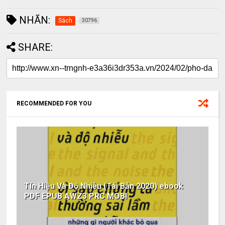
NHÃN:
Sách
30796
SHARE:
RECOMMENDED FOR YOU
Tín Hiệu Và Độ Nhiễu (Tái Bản 2020) ebook
PDF EPUB AWZ3 PRC MOBI