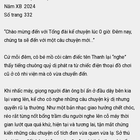
Năm XB
2024
Số trang
332
“Chào mừng đến với Tổng đài kể chuyện lúc 0 giờ. Đêm nay,
chúng ta sẽ đến với một câu chuyện mới…”
Cứ mỗi đêm, cô bé mồ côi câm điếc tên Thanh lại “nghe”
thấy tiếng chuông quỷ dị phát ra từ chiếc điện thoại đồ chơi
cũ ở cô nhi viện mà cô vừa chuyển đến.
Khi nhấc máy, giọng người đàn ông bí ẩn ở đầu dây bên kia
lại vang lên, kể cho cô nghe những câu chuyện kỳ dị nhưng
quyến rũ lạ thường. Như một bản nhạc giao hưởng chết chóc,
réo rắt từng nốt bổng trầm dìu người nghe lên cỗ máy thời
gian lướt qua quá khứ, hiện tại và tương lai, tận mắt chứng
kiến những câu chuyện cổ tích đen vừa quen vừa lạ: Sở thú