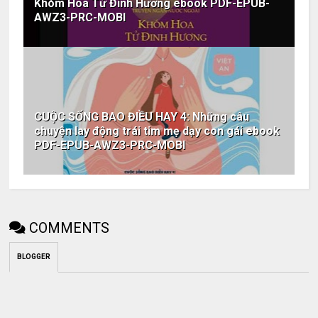
Khóm Hoa Tử Đinh Hương ebook PDF-EPUB-
AWZ3-PRC-MOBI
CUỘC SỐNG BAO ĐIỀU HAY 4: Những câu
chuyện lay động trái tim mẹ dạy con gái ebook
PDF-EPUB-AWZ3-PRC-MOBI
COMMENTS
BLOGGER