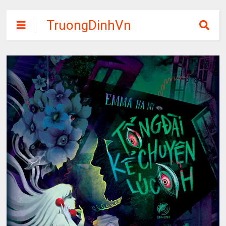
TruongDinhVn
Chia sẽ ebook,
các khóa học,
phần mềm học
tập miễn phí