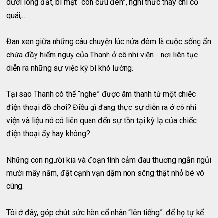
dưới lòng đất, bí mật “con cừu đen”, nghi thức thay chi cổ
quái,…
Đan xen giữa những câu chuyện lúc nửa đêm là cuộc sống ẩn
chứa đầy hiểm nguy của Thanh ở cô nhi viện - nơi liên tục
diễn ra những sự việc kỳ bí khó lường.
Tại sao Thanh có thể “nghe” được âm thanh từ một chiếc
điện thoại đồ chơi? Điều gì đang thực sự diễn ra ở cô nhi
viện và liệu nó có liên quan đến sự tồn tại kỳ lạ của chiếc
điện thoại ấy hay không?
Những con người kia và đoạn tình cảm đau thương ngắn ngủi
mười mấy năm, đặt cạnh vạn dặm non sông thật nhỏ bé vô
cùng.
Tôi ở đây, góp chút sức hèn cổ nhân “lên tiếng”, để họ tự kể