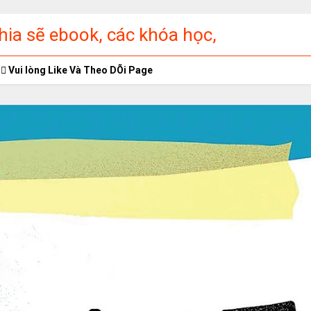
ia sẽ ebook, các khóa học,
ập miễn phí
Vui lòng Like Và Theo DÕi Page