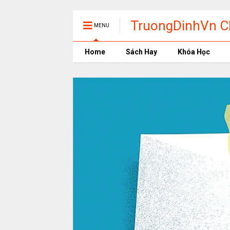
TruongDinhVn Ch
MENU
phần mềm học t
Home
Sách Hay
Khóa Học