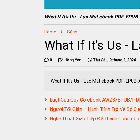
What If It's Us - Lạc Mất ebook PDF-EP
Home
Sách
What If It's Us
0
Hồng Yến
Thứ Sáu, 9 tháng 2, 2024
What If It's Us - Lạc Mất ebook PDF-EPU
Luật Của Quý Cô ebook AWZ3/EPUB/P
Người Tối Giản – Hành Trình Trở Về S
Nghệ Thuật Giao Tiếp Để Thành Công 