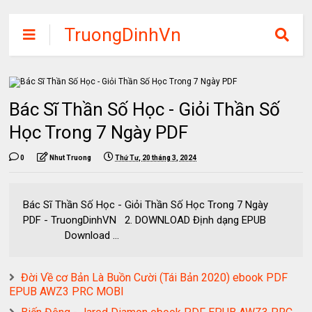
TruongDinhVn
Chia sẽ ebook,
các khóa học,
phần mềm học
Bác Sĩ Thần Số Học - Giỏi Thần Số
tập miễn phí
Học Trong 7 Ngày PDF
0
Nhut Truong
Thứ Tư, 20 tháng 3, 2024
Bác Sĩ Thần Số Học - Giỏi Thần Số Học Trong 7 Ngày
PDF - TruongDinhVN 2. DOWNLOAD Định dạng EPUB
Download ...
Đời Về cơ Bản Là Buồn Cười (Tái Bản 2020) ebook PDF
EPUB AWZ3 PRC MOBI