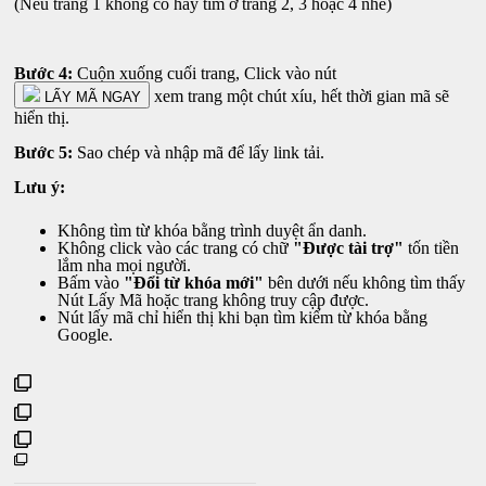
(Nếu trang 1 không có hãy tìm ở trang 2, 3 hoặc 4 nhé)
Bước 4:
Cuộn xuống cuối trang, Click vào nút
xem trang một chút xíu, hết thời gian mã sẽ
LẤY MÃ NGAY
hiển thị.
Bước 5:
Sao chép và nhập mã để lấy link tải.
Lưu ý:
Không tìm từ khóa bằng trình duyệt ẩn danh.
Không click vào các trang có chữ
"Được tài trợ"
tốn tiền
lắm nha mọi người.
Bấm vào
"Đổi từ khóa mới"
bên dưới nếu không tìm thấy
Nút Lấy Mã hoặc trang không truy cập được.
Nút lấy mã chỉ hiển thị khi bạn tìm kiếm từ khóa bằng
Google.