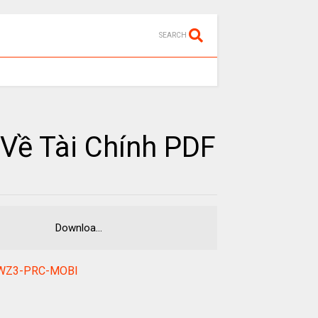
SEARCH
 Về Tài Chính PDF
ng EPUB Downloa...
B-AWZ3-PRC-MOBI