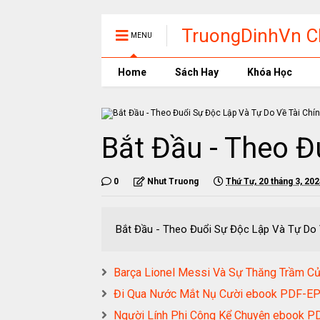
TruongDinhVn Ch
MENU
phần mềm học t
Home
Sách Hay
Khóa Học
Bắt Đầu - Theo Đ
0
Nhut Truong
Thứ Tư, 20 tháng 3, 20
Bắt Đầu - Theo Đuổi Sự Độc Lập Và T
Barça Lionel Messi Và Sự Thăng Trầm 
Đi Qua Nước Mắt Nụ Cười ebook PDF-
Người Lính Phi Công Kể Chuyện eboo