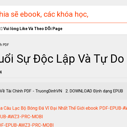
ia sẽ ebook, các khóa học,
ập miễn phí
Vui lòng Like Và Theo DÕi Page
uổi Sự Độc Lập Và Tự Do
24
ự Do Về Tài Chính PDF - TruongDinhVN 2. DOWNLOAD Định dạ
Của Câu Lạc Bộ Bóng Đá Vĩ Đại Nhất Thế Giới ebook PDF-EPU
EPUB-AWZ3-PRC-MOBI
k PDF-EPUB-AWZ3-PRC-MOBI