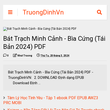
TruongDinhVn
Chia sẽ ebook,
các khóa học,
phần mềm học
Bát Trạch Minh Cảnh - Bìa Cứng (Tái
tập miễn phí
Bản 2024) PDF
0
Nhut Truong
Thứ Tư, 20 tháng 3, 2024
Bát Trạch Minh Cảnh - Bìa Cứng (Tái Bản 2024) PDF -
TruongDinhVN 2. DOWNLOAD Định dạng EPUB
Download Định ...
Tâm Lý Học Tình Yêu - Tập 1 ebook PDF EPUB AWZ3
PRC MOBI