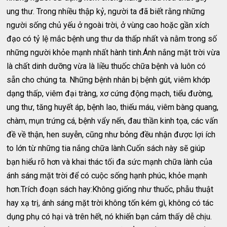
ung thư. Trong nhiều thập kỷ, người ta đã biết rằng những
người sống chủ yếu ở ngoài trời, ở vùng cao hoặc gần xích
đạo có tỷ lệ mắc bệnh ung thư da thấp nhất và nằm trong số
những người khỏe mạnh nhất hành tinh.Ánh nắng mặt trời vừa
là chất dinh dưỡng vừa là liều thuốc chữa bệnh và luôn có
sẵn cho chúng ta. Những bệnh nhân bị bệnh gút, viêm khớp
dạng thấp, viêm đại tràng, xơ cứng động mạch, tiểu đường,
ung thư, tăng huyết áp, bệnh lao, thiếu máu, viêm bàng quang,
chàm, mụn trứng cá, bệnh vẩy nến, đau thần kinh tọa, các vấn
đề về thận, hen suyễn, cũng như bỏng đều nhận được lợi ích
to lớn từ những tia nắng chữa lành.Cuốn sách này sẽ giúp
bạn hiểu rõ hơn và khai thác tối đa sức mạnh chữa lành của
ánh sáng mặt trời để có cuộc sống hạnh phúc, khỏe mạnh
hơn.Trích đoạn sách hay:Không giống như thuốc, phẫu thuật
hay xạ trị, ánh sáng mặt trời không tốn kém gì, không có tác
dụng phụ có hại và trên hết, nó khiến bạn cảm thấy dễ chịu.