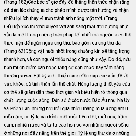
(Trang 182)Các bác sĩ giờ đây đã thẳng thắn thừa nhận rằng
đã đến lúc chúng ta cho phép mình được tận hưởng và nhận
nhiều lợi ích thay vì trốn tránh ánh nắng mặt trời. (Trang
64)Tiếp xúc thường xuyên với ánh sáng mặt trời dường như
vẫn là một trong những biện pháp tốt nhất mà người ta có thể
thực hiện để ngăn ngừa ung thư, bao gồm cả ung thư da.
(Trang 62)Động vật nuôi nhốt trong chuồng kín sẽ tăng trọng
nhanh hơn, và con người thiếu nắng cũng như vậy. Do đó, nếu
bạn muốn giảm cân hoặc tăng cơ săn chắc, hãy tắm nắng
thường xuyên.Bất kỳ ai bị thiếu nắng đều gặp các vấn đề về
sức khỏe, cả tinh thần lẫn thể chất. Năng lượng thiết yếu của
cơ thể sẽ giảm dần theo thời gian và biểu hiện rõ thông qua
chất lượng cuộc sống. Dân số ở các nước Bắc Âu như Na Uy
và Phần Lan, những nơi trải qua nhiều tháng mùa đông âm u
mỗi năm, có tỷ lệ cáu kỉnh, mệt mỏi, bệnh tật, mất ngủ, trầm
cảm, nghiện rượu và tự tử cao hơn so với những người sống
ở những nơi đầy nắng trên thế giới. Tỷ lệ ung thư da ở những