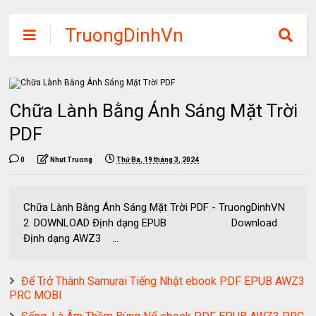
TruongDinhVn
Chia sẽ ebook,
các khóa học,
phần mềm học
Chữa Lành Bằng Ánh Sáng Mặt Trời
tập miễn phí
PDF
0
Nhut Truong
Thứ Ba, 19 tháng 3, 2024
Chữa Lành Bằng Ánh Sáng Mặt Trời PDF - TruongDinhVN
2. DOWNLOAD Định dạng EPUB Download
Định dạng AWZ3 ...
Để Trở Thành Samurai Tiếng Nhật ebook PDF EPUB AWZ3
PRC MOBI