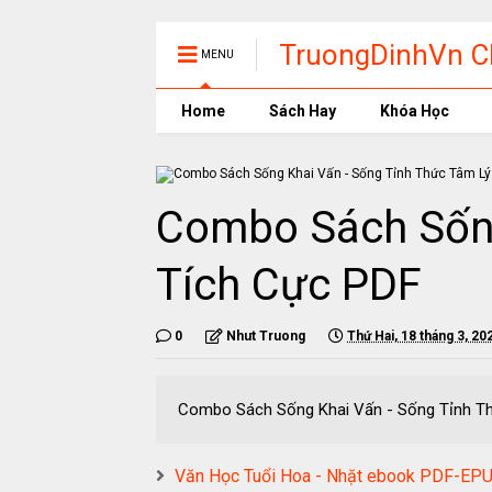
TruongDinhVn Ch
MENU
phần mềm học t
Home
Sách Hay
Khóa Học
Combo Sách Sống
Tích Cực PDF
0
Nhut Truong
Thứ Hai, 18 tháng 3, 20
Combo Sách Sống Khai Vấn - Sống Tỉn
Văn Học Tuổi Hoa - Nhặt ebook PDF-