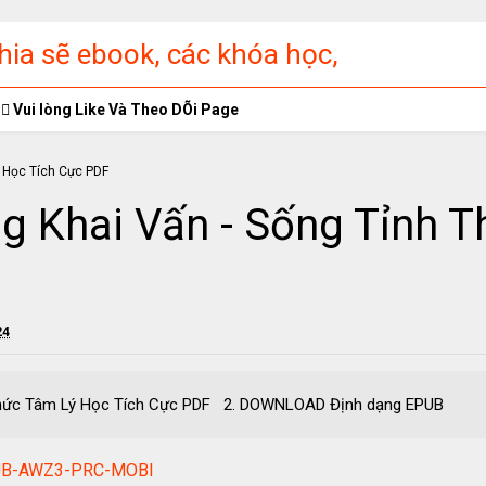
ia sẽ ebook, các khóa học,
ập miễn phí
Vui lòng Like Và Theo DÕi Page
 Khai Vấn - Sống Tỉnh T
24
h Thức Tâm Lý Học Tích Cực PDF 2. DOWNLOAD Định dạng E
EPUB-AWZ3-PRC-MOBI