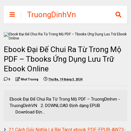
TruongDinhVn
Chia sẽ ebook,
các khóa học,
phần mềm học
Ebook Đại Đế Chui Ra Từ Trong Mộ
tập miễn phí
PDF – Tbooks Ứng Dụng Lưu Trữ
Ebook Online
0
Nhut Truong
Thứ Ba, 19 tháng 3, 2024
Ebook Đại Đế Chui Ra Từ Trong Mộ PDF – TruongDinhvn -
TruongDinhVN 2. DOWNLOAD Định dạng EPUB
Download Địn...
21 Cách Giải Nghĩa Lá Bài Tarot ebook PDF-EPUB-AWZ3-