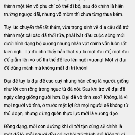
thành một tên võ phu chỉ có thể đi bộ, sau đó chính là hiện
trường ngược đãi, nhưng võ mồm thì chưa từng thua kém.
Tuy lúc chuyển thế rất thảm, vừa trọng sinh về địa cầu đã trở
thành một cái xác đã thối rữa, phải bắt đầu cuộc sống mới
dưới hình dạng bộ xương nhưng nhân vật chính vẫn luôn rất
kiên nghị. Từ đó cho thấy hắn thật sự là một đại đế, một đại
đế giẫm lên vô số thi thể để leo lên ngôi vương! Một vị đại
đế dũng mãnh mà không mất đi trí khôn!
Đại đế tuy là đại đế cao quý nhưng hắn cũng là người, giống
như lời con rồng trong ngục tù đã nói: Sau khi trở về đại đế
ngày càng giống người hơn. Đại đế vô tình sao? Không, là vì
mọi người vô tình, ở trước mặt lợi ích mọi người sẽ không từ
thủ đoạn, nhưng đừng quên thực lực mới là vương đạo.
Đồng dạng, mỗi con đường khi đi tới tận cùng sẽ chính là
một đế lộ, mỗi người đều có cơ hội trở thành đế! Kiên trì đi