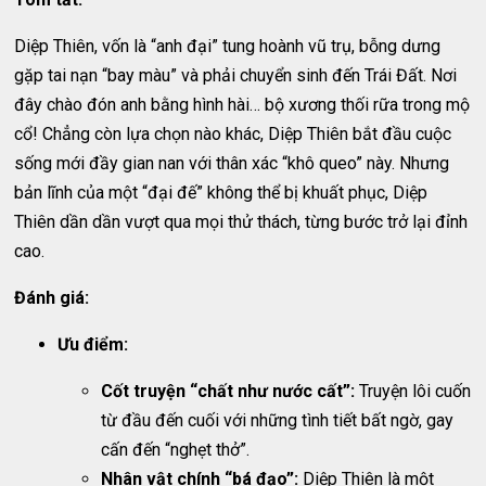
Diệp Thiên, vốn là “anh đại” tung hoành vũ trụ, bỗng dưng
gặp tai nạn “bay màu” và phải chuyển sinh đến Trái Đất. Nơi
đây chào đón anh bằng hình hài… bộ xương thối rữa trong mộ
cổ! Chẳng còn lựa chọn nào khác, Diệp Thiên bắt đầu cuộc
sống mới đầy gian nan với thân xác “khô queo” này. Nhưng
bản lĩnh của một “đại đế” không thể bị khuất phục, Diệp
Thiên dần dần vượt qua mọi thử thách, từng bước trở lại đỉnh
cao.
Đánh giá:
Ưu điểm:
Cốt truyện “chất như nước cất”:
Truyện lôi cuốn
từ đầu đến cuối với những tình tiết bất ngờ, gay
cấn đến “nghẹt thở”.
Nhân vật chính “bá đạo”:
Diệp Thiên là một