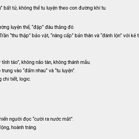
” bất tử, không thể tu luyện theo con đường khí tu.
ờng luyện thể, “đập” đâu thắng đó.
rần “thu thập” bảo vật, “nâng cấp” bản thân và “đánh lộn” với kẻ t
ỳ tỉnh táo”, không não tàn, không thánh mẫu.
p trung vào “đấm nhau” và “tu luyện”.
hi tiết, logic.
khiến người đọc “cười ra nước mắt”.
ộng, hoành tráng.