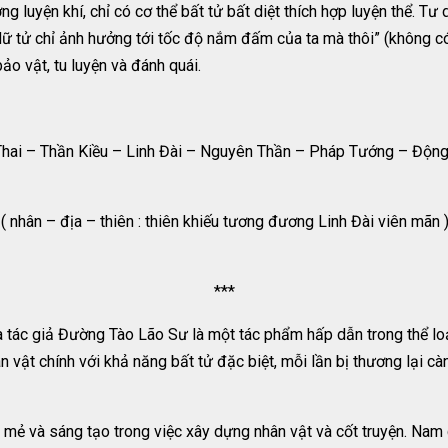
luyện khí, chỉ có cơ thể bất tử bất diệt thích hợp luyện thể. Tư 
“Nữ tử chỉ ảnh hưởng tới tốc độ nắm đấm của ta mà thôi” (không có 
bảo vật, tu luyện và đánh quái.
Thai – Thần Kiều – Linh Đài – Nguyên Thần – Pháp Tướng – Độn
 ( nhân – địa – thiên : thiên khiếu tương đương Linh Đài viên m
***
tác giả Đường Tào Lão Sư là một tác phẩm hấp dẫn trong thể loại
 vật chính với khả năng bất tử đặc biệt, mỗi lần bị thương lại c
 mẻ và sáng tạo trong việc xây dựng nhân vật và cốt truyện. Na