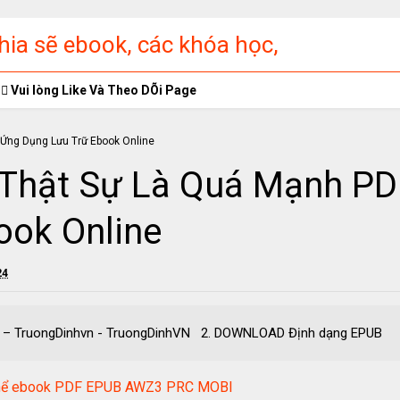
ia sẽ ebook, các khóa học,
ập miễn phí
Vui lòng Like Và Theo DÕi Page
 Thật Sự Là Quá Mạnh P
ook Online
24
 PDF – TruongDinhvn - TruongDinhVN 2. DOWNLOAD Định dạn
 Thể ebook PDF EPUB AWZ3 PRC MOBI