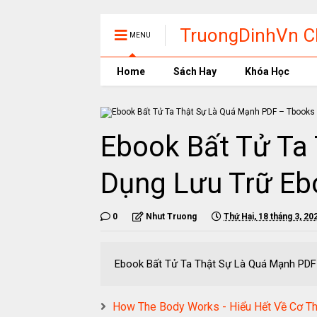
TruongDinhVn Ch
MENU
phần mềm học t
Home
Sách Hay
Khóa Học
Ebook Bất Tử Ta
Dụng Lưu Trữ Eb
0
Nhut Truong
Thứ Hai, 18 tháng 3, 20
Ebook Bất Tử Ta Thật Sự Là Quá Mạnh
How The Body Works - Hiểu Hết Về Cơ