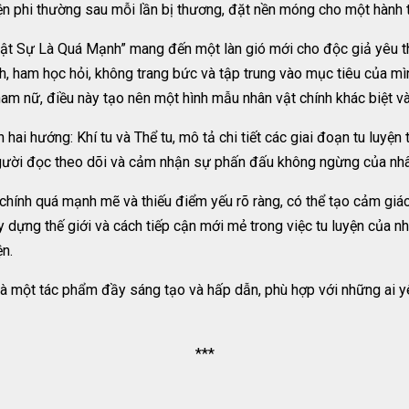
iện phi thường sau mỗi lần bị thương, đặt nền móng cho một hành t
Thật Sự Là Quá Mạnh” mang đến một làn gió mới cho độc giả yêu th
nh, ham học hỏi, không trang bức và tập trung vào mục tiêu của mìn
am nữ, điều này tạo nên một hình mẫu nhân vật chính khác biệt v
 hai hướng: Khí tu và Thể tu, mô tả chi tiết các giai đoạn tu luyện
gười đọc theo dõi và cảm nhận sự phấn đấu không ngừng của nhâ
chính quá mạnh mẽ và thiếu điểm yếu rõ ràng, có thể tạo cảm giác
y dựng thế giới và cách tiếp cận mới mẻ trong việc tu luyện của n
ện.
à một tác phẩm đầy sáng tạo và hấp dẫn, phù hợp với những ai yêu
***