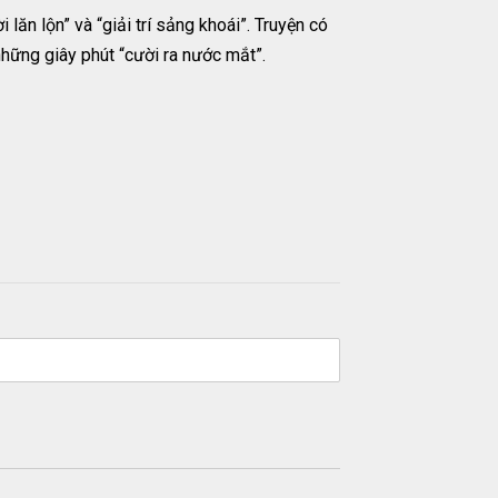
lăn lộn” và “giải trí sảng khoái”. Truyện có
những giây phút “cười ra nước mắt”.