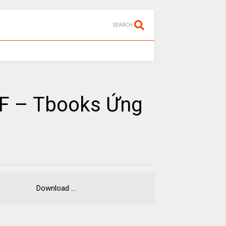
SEARCH
DF – Tbooks Ứng
g EPUB Download ...