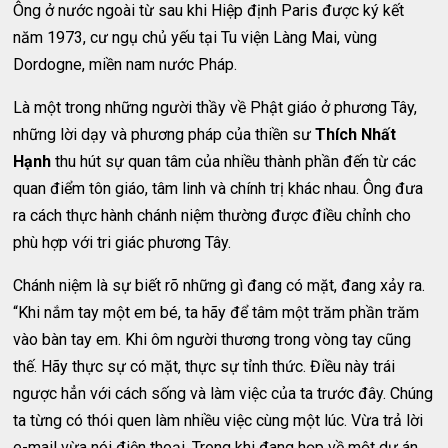
Ông ở nước ngoài từ sau khi Hiệp định Paris được ký kết
năm 1973, cư ngụ chủ yếu tại Tu viện Làng Mai, vùng
Dordogne, miền nam nước Pháp.
Là một trong những người thầy về Phật giáo ở phương Tây,
những lời dạy và phương pháp của thiền sư
Thích Nhất
Hạnh
thu hút sự quan tâm của nhiều thành phần đến từ các
quan điểm tôn giáo, tâm linh và chính trị khác nhau. Ông đưa
ra cách thực hành chánh niệm thường được điều chỉnh cho
phù hợp với tri giác phương Tây.
Chánh niệm là sự biết rõ những gì đang có mặt, đang xảy ra.
“Khi nắm tay một em bé, ta hãy để tâm một trăm phần trăm
vào bàn tay em. Khi ôm người thương trong vòng tay cũng
thế. Hãy thực sự có mặt, thực sự tỉnh thức. Điều này trái
ngược hẳn với cách sống và làm việc của ta trước đây. Chúng
ta từng có thói quen làm nhiều việc cùng một lúc. Vừa trả lời
e-mail vừa nói điện thoại. Trong khi đang họp về một dự án