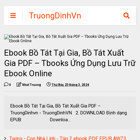
TruongDinhVn
Chia sẽ ebook,
các khóa học,
phần mềm học
Ebook Bồ Tát Tại Gia, Bồ Tát Xuất
tập miễn phí
Gia PDF – Tbooks Ứng Dụng Lưu Trữ
Ebook Online
0
Nhut Truong
Thứ Bảy, 23 tháng 3, 2024
Ebook Bồ Tát Tại Gia, Bồ Tát Xuất Gia PDF –
TruongDinhvn - TruongDinhVN 2. DOWNLOAD Định dạng
EPUB Downloa...
Twins - Con Nhà Lính - Tập 2 ebook PDF EPUB AWZ3