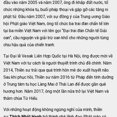
đầu vào năm 2005 và năm 2007, ông đi khắp đất nước, tổ
chức những khóa tu, buổi pháp thoại và gặp gỡ các tăng ni
phật tử. Đầu năm 2007, với sự đồng ý của Trung ương Giáo
hội Phật giáo Việt Nam, ông tổ chức ba trai đàn chẩn tế lớn
tại ba miền Việt Nam với tên gọi “Đại trai đàn Chẩn tế Giải
oan”, cầu nguyện và giải trừ oan khổ cho những người từng
chịu hậu quả của chiến tranh.
Tại Đại lễ Vesak Liên Hợp Quốc tại Hà Nội, ông được mời về
Việt Nam với tư cách là người thuyết trình chủ đề chính. Năm
2014, Thiền sư trải qua quá trình hôn mê do xuất huyết não.
Sau khi phục hồi, Thiền sư năm 2016 từ Pháp đến tính dưỡng
ở Trung tâm tu học Làng Mai ở Thái Lan để được gần quê
hương hơn. Năm 2017, ông một lần nữa trở lại Việt Nam và
thăm chùa Từ Hiếu.
Với những hoạt động không ngừng nghỉ của mình, thiền
sư
Thích Nhất Hạnh
trở thành nhà lãnh đạo Phật giáo có