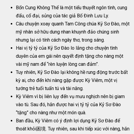
Bổn Cung Không Thể là một tiểu thuyết ngôn tình, cung
đấu, cổ đại, sủng của tác giả Bố Đinh Lưu Ly.
Câu chuyện xoay quanh Tam Công chúa Kỷ Sơ Đào, một
mỹ nhân sở hữu dung nhan khuynh đảo chúng sinh
nhưng lại có tính cách ngây thơ, trong sáng.
Hai vị tỷ tỷ của Kỷ Sơ Đào lo lắng cho chuyện tình
duyên của em gái nên quyết định tặng cho nàng một
vài mỹ nam để “rèn luyện lòng can đảm”.
Tuy nhiên, Kỷ Sơ Đào lại không hề rung động trước bất
kỳ ai, cho đến khi nàng gặp được Kỳ Viêm, một vị
tướng trẻ tuổi tuấn tú và tài năng.
Kỳ Viêm vì bị liên lụy đến vụ mưu nghịch nên bị giam
vào tù. Sau đó, hắn được hai vị tỷ tỷ của Kỷ Sơ Đào
“tặng” cho nàng như một món quà.
Ban đầu, Kỳ Viêm có ý định lợi dụng Kỷ Sơ Đào để
thoát khỏi困境. Tuy nhiên, sau khi tiếp xúc với nàng, hắn