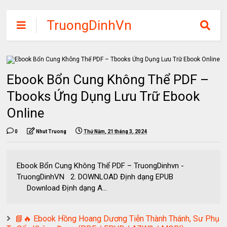
TruongDinhVn
Chia sẽ ebook,
các khóa học,
phần mềm học
Ebook Bổn Cung Không Thể PDF –
tập miễn phí
Tbooks Ứng Dụng Lưu Trữ Ebook
Online
0
Nhut Truong
Thứ Năm, 21 tháng 3, 2024
Ebook Bổn Cung Không Thể PDF – TruongDinhvn -
TruongDinhVN 2. DOWNLOAD Định dạng EPUB
Download Định dạng A...
📘🔥 Ebook Hồng Hoang Dương Tiễn Thành Thánh, Sư Phụ