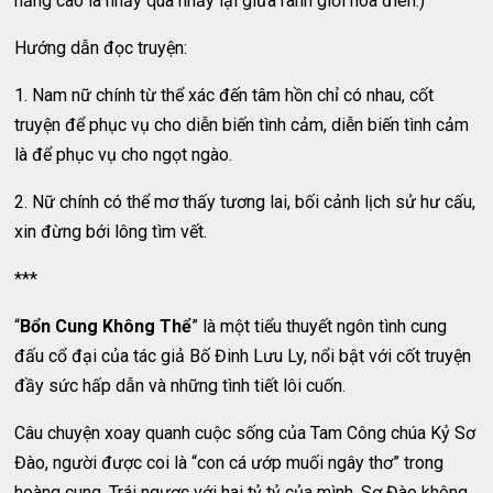
năng cao là nhảy qua nhảy lại giữa ranh giới hóa điên.)
Hướng dẫn đọc truyện:
1. Nam nữ chính từ thể xác đến tâm hồn chỉ có nhau, cốt
truyện để phục vụ cho diễn biến tình cảm, diễn biến tình cảm
là để phục vụ cho ngọt ngào.
2. Nữ chính có thể mơ thấy tương lai, bối cảnh lịch sử hư cấu,
xin đừng bới lông tìm vết.
***
“
Bổn Cung Không Thể
” là một tiểu thuyết ngôn tình cung
đấu cổ đại của tác giả Bố Đinh Lưu Ly, nổi bật với cốt truyện
đầy sức hấp dẫn và những tình tiết lôi cuốn.
Câu chuyện xoay quanh cuộc sống của Tam Công chúa Kỷ Sơ
Đào, người được coi là “con cá ướp muối ngây thơ” trong
hoàng cung. Trái ngược với hai tỷ tỷ của mình, Sơ Đào không