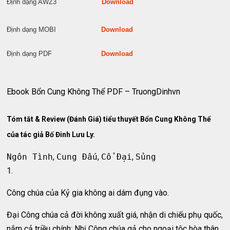
Định dạng AWZ3
Download
Định dạng MOBI
Download
Định dạng PDF
Download
Ebook Bổn Cung Không Thể PDF – TruongDinhvn
Tóm tắt & Review (Đánh Giá) tiểu thuyết Bổn Cung Không Thể
của tác giả Bố Đinh Lưu Ly.
Ngôn Tình
,
Cung Đấu
,
Cổ Đại
,
Sủng
1.
Công chúa của Kỷ gia không ai dám đụng vào.
Đại Công chúa cả đời không xuất giá, nhận di chiếu phụ quốc,
nắm cả triều chính; Nhị Công chúa gả cho ngoại tộc hòa thân,