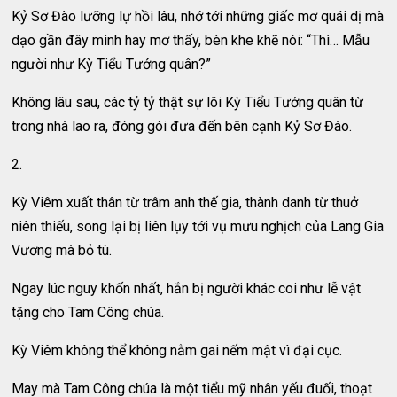
Kỷ Sơ Đào lưỡng lự hồi lâu, nhớ tới những giấc mơ quái dị mà
dạo gần đây mình hay mơ thấy, bèn khe khẽ nói: “Thì… Mẫu
người như Kỳ Tiểu Tướng quân?”
Không lâu sau, các tỷ tỷ thật sự lôi Kỳ Tiểu Tướng quân từ
trong nhà lao ra, đóng gói đưa đến bên cạnh Kỷ Sơ Đào.
2.
Kỳ Viêm xuất thân từ trâm anh thế gia, thành danh từ thuở
niên thiếu, song lại bị liên lụy tới vụ mưu nghịch của Lang Gia
Vương mà bỏ tù.
Ngay lúc nguy khốn nhất, hắn bị người khác coi như lễ vật
tặng cho Tam Công chúa.
Kỳ Viêm không thể không nằm gai nếm mật vì đại cục.
May mà Tam Công chúa là một tiểu mỹ nhân yếu đuối, thoạt