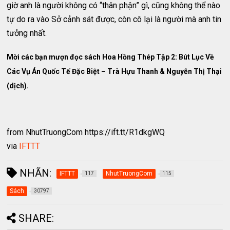
giờ anh là người không có “thân phận” gì, cũng không thể nào
tự do ra vào Sở cảnh sát được, còn cô lại là người mà anh tin
tưởng nhất.
Mời các bạn mượn đọc sách Hoa Hồng Thép Tập 2: Bút Lục Về
Các Vụ Án Quốc Tế Đặc Biệt – Trà Hựu Thanh & Nguyễn Thị Thại
(dịch).
from NhutTruongCom https://ift.tt/R1dkgWQ
via
IFTTT
NHÃN:
IFTTT
NhutTruongCom
117
115
Sách
30797
SHARE: