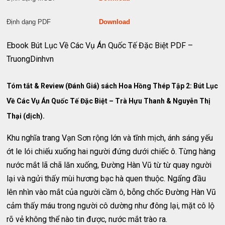
Định dạng PDF
Download
Ebook Bút Lục Về Các Vụ Án Quốc Tế Đặc Biệt PDF –
TruongDinhvn
Tóm tắt & Review (Đánh Giá) sách Hoa Hồng Thép Tập 2: Bút Lục
Về Các Vụ Án Quốc Tế Đặc Biệt – Trà Hựu Thanh & Nguyễn Thị
Thại (dịch).
Khu nghĩa trang Vạn Sơn rộng lớn và tĩnh mịch, ánh sáng yếu
ớt le lói chiếu xuống hai người đứng dưới chiếc ô. Từng hàng
nước mắt lã chã lăn xuống, Đường Hàn Vũ từ từ quay người
lại và ngửi thấy mùi hương bạc hà quen thuộc. Ngẩng đầu
lên nhìn vào mắt của người cầm ô, bỗng chốc Đường Hàn Vũ
cảm thấy máu trong người cô dường như đông lại, mặt cô lộ
rõ vẻ không thể nào tin được, nước mắt trào ra.