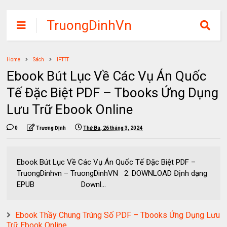
TruongDinhVn
Chia sẽ ebook,
các khóa học,
Home
Sách
IFTTT
phần mềm học
Ebook Bút Lục Về Các Vụ Án Quốc
tập miễn phí
Tế Đặc Biệt PDF – Tbooks Ứng Dụng
Lưu Trữ Ebook Online
0
Trương Định
Thứ Ba, 26 tháng 3, 2024
Ebook Bút Lục Về Các Vụ Án Quốc Tế Đặc Biệt PDF –
TruongDinhvn – TruongDinhVN 2. DOWNLOAD Định dạng
EPUB Downl...
Ebook Thầy Chung Trúng Số PDF – Tbooks Ứng Dụng Lưu
Trữ Ebook Online