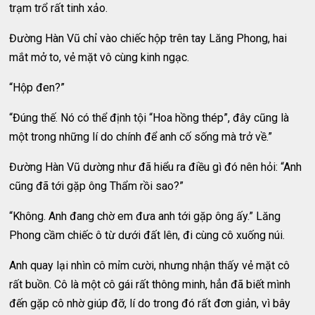
trạm trổ rất tinh xảo.
Đường Hàn Vũ chỉ vào chiếc hộp trên tay Lăng Phong, hai
mắt mở to, vẻ mặt vô cùng kinh ngạc.
“Hộp đen?”
“Đúng thế. Nó có thể định tội “Hoa hồng thép”, đây cũng là
một trong những lí do chính để anh cố sống mà trở về.”
Đường Hàn Vũ dường như đã hiểu ra điều gì đó nên hỏi: “Anh
cũng đã tới gặp ông Thẩm rồi sao?”
“Không. Anh đang chờ em đưa anh tới gặp ông ấy.” Lăng
Phong cầm chiếc ô từ dưới đất lên, đi cùng cô xuống núi.
Anh quay lại nhìn cô mỉm cười, nhưng nhận thấy vẻ mặt cô
rất buồn. Cô là một cô gái rất thông minh, hẳn đã biết mình
đến gặp cô nhờ giúp đỡ, lí do trong đó rất đơn giản, vì bây