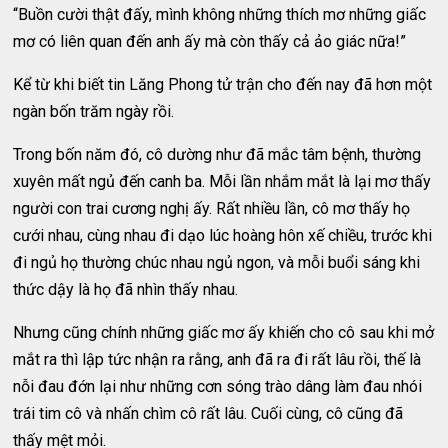
“Buồn cười thật đấy, mình không những thích mơ những giấc
mơ có liên quan đến anh ấy mà còn thấy cả ảo giác nữa!”
Kể từ khi biết tin Lăng Phong tử trận cho đến nay đã hơn một
ngàn bốn trăm ngày rồi.
Trong bốn năm đó, cô dường như đã mắc tâm bệnh, thường
xuyên mất ngủ đến canh ba. Mỗi lần nhắm mắt là lại mơ thấy
người con trai cương nghị ấy. Rất nhiều lần, cô mơ thấy họ
cưới nhau, cùng nhau đi dạo lúc hoàng hôn xế chiều, trước khi
đi ngủ họ thường chúc nhau ngủ ngon, và mỗi buổi sáng khi
thức dậy là họ đã nhìn thấy nhau.
Nhưng cũng chính những giấc mơ ấy khiến cho cô sau khi mở
mắt ra thì lập tức nhận ra rằng, anh đã ra đi rất lâu rồi, thế là
nỗi đau đớn lại như những cơn sóng trào dâng làm đau nhói
trái tim cô và nhấn chìm cô rất lâu. Cuối cùng, cô cũng đã
thấy mệt mỏi.