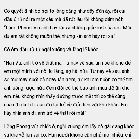
Cô quyết định bỏ sợi tơ lòng căng như dây đàn ấy, rồi cúi
đầu ủ rũ nói ra một câu mà đã rất lâu rồi không dám nói:
“Lăng Phong, xin anh hãy rời xa những giấc mơ của em. Mặc
dù em rất không muốn thế, nhưng xin anh hãy rời xa.”
Cô ôm đầu, từ từ ngồi xuống và lặng lẽ khóc.
“Hàn Vũ, anh trở về thật mà. Từ nay về sau, anh sẽ không để
em một mình với nỗi lo lắng, sợ hãi nữa. Từ nay về sau, anh
sẽ mở máy suốt cả ngày lẫn đêm, để khi em buồn có thể tìm
anh uống rượu, nửa đêm đói có thể bảo anh mua đồ ăn cho
em, nếu không nhìn thấy đường trước mặt thì có thể cùng
nhau đi du lịch, sau đó lại trở về đối diện với khó khăn. Em
hãy nhìn anh đi, anh trở về thật rồi mà!”
Lăng Phong vứt chiếc ô, ngồi xuống ôm lấy cô gái đang khóc
và khẽ vỗ lên vai cô. Hai người không cần phải nói nhiều, chỉ