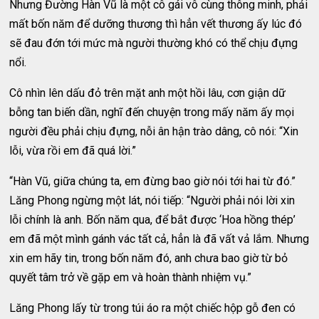
Nhưng Đường Hàn Vũ là một cô gái vô cùng thông minh, phải
mất bốn năm để dưỡng thương thì hẳn vết thương ấy lúc đó
sẽ đau đớn tới mức mà người thường khó có thể chịu đựng
nổi.
Cô nhìn lên dấu đỏ trên mặt anh một hồi lâu, cơn giận dữ
bỗng tan biến dần, nghĩ đến chuyện trong mấy năm ấy mọi
người đều phải chịu đựng, nỗi ân hận trào dâng, cô nói: “Xin
lỗi, vừa rồi em đã quá lời.”
“Hàn Vũ, giữa chúng ta, em đừng bao giờ nói tới hai từ đó.”
Lăng Phong ngừng một lát, nói tiếp: “Người phải nói lời xin
lỗi chính là anh. Bốn năm qua, để bắt được ‘Hoa hồng thép’
em đã một mình gánh vác tất cả, hẳn là đã vất vả lắm. Nhưng
xin em hãy tin, trong bốn năm đó, anh chưa bao giờ từ bỏ
quyết tâm trở về gặp em và hoàn thành nhiệm vụ.”
Lăng Phong lấy từ trong túi áo ra một chiếc hộp gỗ đen có