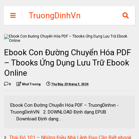
TruongDinhVn
Chia sẽ ebook,
các khóa học,
phần mềm học
Ebook Con Đường Chuyển Hóa PDF
tập miễn phí
– Tbooks Ứng Dụng Lưu Trữ Ebook
Online
0
Nhut Truong
Thứ Bảy, 23 tháng 3, 2024
Ebook Con Đường Chuyển Hóa PDF – TruongDinhvn -
TruongDinhVN 2. DOWNLOAD Định dạng EPUB
Download Định dạng...
Thái Độ 101 – Những Điều Nhà Lãnh Đạo Cần Biết ebook