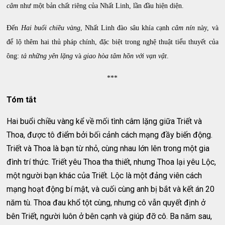
câm
như một bản chất riêng của Nhất Linh, lần đầu hiện diện.
Đến
Hai buổi chiều vàng
, Nhất Linh đào sâu khía cạnh
câm nín
này, và
để lộ thêm hai thủ pháp chính, đặc biệt trong nghệ thuật tiểu thuyết của
ông:
tả những yên lặng
và
giao hòa tâm hồn với vạn vật
.
***
Tóm tắt
Hai buổi chiều vàng kể về mối tình câm lặng giữa Triết và
Thoa, được tô điểm bởi bối cảnh cách mạng đầy biến động.
Triết và Thoa là bạn từ nhỏ, cùng nhau lớn lên trong một gia
đình trí thức. Triết yêu Thoa tha thiết, nhưng Thoa lại yêu Lộc,
một người bạn khác của Triết. Lộc là một đảng viên cách
mạng hoạt động bí mật, và cuối cùng anh bị bắt và kết án 20
năm tù. Thoa đau khổ tột cùng, nhưng cô vẫn quyết định ở
bên Triết, người luôn ở bên cạnh và giúp đỡ cô. Ba năm sau,