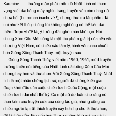
Karenine . . . . thường mắc phải, mặc dù Nhất Linh có tham
vọng viết dài hằng mấy nghìn trang, truyện vẫn còn dang dở,
chưa hết (Le roman inachevé !), nhưng thực ra tác phẩm đã
coi như kết thúc, chúng tôi không nghĩ ông có thể kéo dài
thêm được vì đề tài, ý tưởng đã nghèo nàn khô cạn. Nói
chung Xóm Cầu Mới cũng là một tác phẩm giá trị của nền văn
chương Việt Nam, có chiều sâu tâm lý, hành văn chau chuốt
hơn Giòng Sông Thanh Thủy, một truyện sau.
Giòng Sông Thanh Thủy, viết năm 1960, 1961, môït truyện
trường thiên nổi tiếng của Nhất Linh dài bằng Xóm Cầu Mới
nhưng hay hơn và thực hơn. Với Giòng Sông Thanh Thuỷ, Nhất
linh là một nhân chứng lịch sử, người đã chứng kiến giai
đoạn khởi đầu của cuộc chiến tranh Quốc Cộng, một cuộc
chiến tranh dài nhất thế kỷ. Có một số dư luận cho rằng nó
thua kém các truyện xưa của cùng tác giả, nhưng cũng có
nhiều người lại rất thích truyện này hơn, họ cho là thực hơn,
đề tài hấp dẫn, lôi cuốn hơn.Thực ra cũng khó mà so sánh