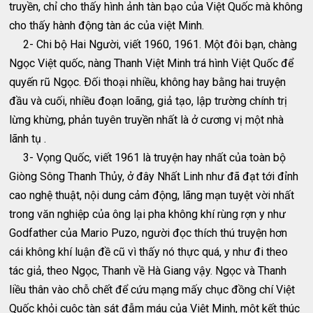
truyền, chỉ cho thấy hình ảnh tàn bạo của Việt Quốc mà không
cho thấy hành động tàn ác của việt Minh.
2- Chi bộ Hai Người, viết 1960, 1961. Một đôi bạn, chàng
Ngọc Việt quốc, nàng Thanh Việt Minh trá hình Việt Quốc để
quyến rũ Ngọc. Ðối thoại nhiều, không hay bằng hai truyện
đầu và cuối, nhiều đoạn loãng, giả tạo, lập trường chính trị
lừng khừng, phản tuyên truyền nhất là ở cương vị một nhà
lãnh tụ .
3- Vọng Quốc, viết 1961 là truyện hay nhất của toàn bộ
Giòng Sông Thanh Thủy, ở đây Nhất Linh như đã đạt tới đỉnh
cao nghệ thuật, nội dung cảm động, lãng mạn tuyệt vời nhất
trong văn nghiệp của ông lại pha không khí rùng rợn y như
Godfather của Mario Puzo, người đọc thích thú truyện hơn
cái không khí luận đề cũ vì thấy nó thực quá, y như đi theo
tác giả, theo Ngọc, Thanh về Hà Giang vậy. Ngọc và Thanh
liều thân vào chỗ chết để cứu mạng mấy chục đồng chí Việt
Quốc khỏi cuộc tàn sát đẫm máu của Việt Minh, một kết thúc