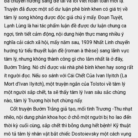
đã chuyển hướng sang đề tài và lối viết hoàn toàn mới lạ.
Truyện đã được một số dư luận phê bình khen có giá trị về
tâm lý song không được độc giả chú ý mấy. Ðoạn Tuyệt,
Lạnh Lùng là hai tác phẩm luận đề được dư luận chung ca
ngợi, tình tiết cảm động, nội dung hiện thực mang nhiều ý
nghĩa cải cách xã hội, mấy năm sau, 1939 Nhất Linh chuyển
hướng từ tiểu thuyết luận đề (roman à thèse) sang lãnh vực
tâm lý, nhưng không thành công gì cho lắm nhất là ở đây,
Bướm Trắng. Nó chỉ được vài nhà phê bình khen hay song rất
ít người đọc. Nếu so sánh với Cái Chết Của Ivan Ilyitch (La
Mort d’Ivan Ilyitch), một truyện ngắn của Tolstoi về tâm lý
một người sắp chết, ta sẽ thấy tâm lý Ivan sâu sắc chừng
nào, tâm lý Trương hời hợt chừng nấy.
Cốt truyện Bướm Trắng giả tạo, mối tình Trương -Thu nhạt
nhẽo, nội dung phản khoa học ở chỗ một người bị ho lao đến
thời kỳ cuối cùng, sắp chết thì bỗng dưng hết bệnh! Kỹ thuật
mô tả tâm lý nhân vật bắt chiếc Dostoievsky một cách vụng