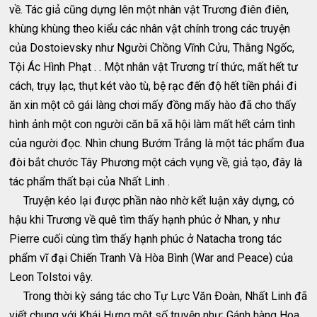
về. Tác giả cũng dựng lên một nhân vật Trương điên điên,
khùng khùng theo kiểu các nhân vật chính trong các truyện
của Dostoievsky như Người Chồng Vĩnh Cửu, Thằng Ngốc,
Tội Ác Hình Phạt . . Một nhân vật Trương trí thức, mất hết tư
cách, trụy lạc, thụt két vào tù, bệ rạc đến độ hết tiền phải đi
ăn xin một cô gái làng chơi mấy đồng mấy hào đã cho thấy
hình ảnh một con người căn bã xã hội làm mất hết cảm tình
của người đọc. Nhìn chung Bướm Trắng là một tác phẩm đua
đòi bắt chước Tây Phương một cách vụng về, giả tạo, đây là
tác phẩm thất bại của Nhất Linh .
Truyện kéo lại được phần nào nhờ kết luận xây dựng, có
hậu khi Trương về quê tìm thấy hạnh phúc ở Nhan, y như
Pierre cuối cùng tìm thấy hạnh phúc ở Natacha trong tác
phẩm vĩ đại Chiến Tranh Và Hòa Bình (War and Peace) của
Leon Tolstoi vậy.
Trong thời kỳ sáng tác cho Tự Lực Văn Ðoàn, Nhất Linh đã
viết chung với Khái Hưng một số truyện như: Gánh hàng Hoa,