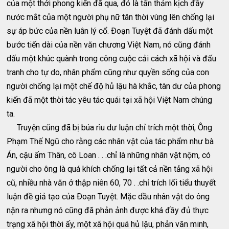
của một thới phong kiến đã qua, đó là tấn thảm kịch đầy
nước mắt của một người phụ nữ tân thời vùng lên chống lại
sự áp bức của nền luân lý cổ. Ðoạn Tuyệt đã đánh dấu một
bước tiến dài của nền văn chương Việt Nam, nó cũng đánh
dấu một khúc quành trong công cuộc cải cách xã hội và đấu
tranh cho tự do, nhân phẩm cũng như quyền sống của con
người chống lại một chế độ hủ lậu hà khắc, tàn dư của phong
kiến đã một thời tác yêu tác quái tại xã hội Việt Nam chúng
ta.
Truyện cũng đã bị búa rìu dư luận chỉ trích một thời, Ông
Phạm Thế Ngũ cho rằng các nhân vật của tác phẩm như bà
Án, cậu ấm Thân, cô Loan . . .chỉ là những nhân vật nộm, có
người cho ông là quá khích chống lại tất cả nền tảng xã hội
cũ, nhiều nhà văn ở thập niên 60, 70 . .chỉ trích lối tiểu thuyết
luận đề giả tạo của Ðoạn Tuyệt. Mặc dầu nhân vật do ông
nặn ra nhưng nó cũng đã phản ảnh được khá đầy đủ thực
trạng xã hội thời ấy, một xã hội quá hủ lậu, phản văn minh,