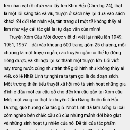
tên nhân vật rồi đưa vào lấy tên Khói Bếp (Chương 24), thật
là một lối sáng tác vá víu, truyện ở sách này lại đưa vào sách
khác! rồi đổi tên nhân vật, tân trang đi một tí! không thấy ai
làm như vậy cả! tác giả lại tự đạo văn của mình!
Truyện Xóm Cầu Mới được viết đi viết lại nhiều lần 1949,
1951, 1957. . .dài vào khoảng 600 trang, gồm 25 chương, mỗi
chương là một truyện ngắn, các truyện ngắn có thể tự đứng
riêng được, và khi hợp lại sẽ thành một truyện lớn. Lối viết
này trong nước cũng như trên thế giới hình như không thấy ai
viết, có lẽ Nhất Linh tự nghĩ ra ta tạm gọi là đa đoạn sách.
Một trường thiên tiểu thuyết xã hội mô tả sinh hoạt những gia
đình ở đầu một cái cầu gỗ cho đến khi cầu gẫy tại Xóm cầu
Mới, một vùng có thật tại huyện Cẩm Giàng thuộc tỉnh Hải
Dương, quê hương của tác giả. Nhất Linh đã làm sống lại cái
xóm nghèo bên chiếc cầu cũ của những mảnh đời bèo giạt
và những sinh hoạt tự nhiên của nó. Ðề tài của tác phẩm