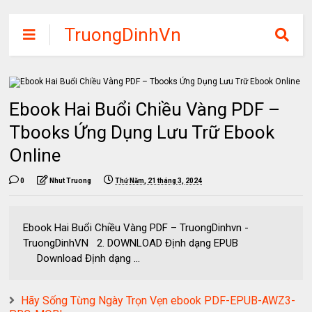
TruongDinhVn
Chia sẽ ebook,
các khóa học,
phần mềm học
Ebook Hai Buổi Chiều Vàng PDF –
tập miễn phí
Tbooks Ứng Dụng Lưu Trữ Ebook
Online
0
Nhut Truong
Thứ Năm, 21 tháng 3, 2024
Ebook Hai Buổi Chiều Vàng PDF – TruongDinhvn -
TruongDinhVN 2. DOWNLOAD Định dạng EPUB
Download Định dạng ...
Hãy Sống Từng Ngày Trọn Vẹn ebook PDF-EPUB-AWZ3-