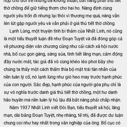
hợp cho đôi trẻ nhưng bà không thuận, bắt nàng phải thủ tiết
thờ chồng để giữ tiếng thơm cho hai ho. Nàng định cùng
người yêu trốn đi nhưng lại thôi vì thương mẹ quá, nàng vẫn
lén lút gặp người yêu và vẫn phải ở giá thủ tiết thờ chồng.
Lạnh Lùng, một truyện tình bi thảm của Nhất Linh, nó cũng
là một tiểu thuyết luận đề như Ðoạn Tuyệt và đã đóng góp cả
về phương diện văn chương cũng như cải cách xã hội nước
nhà, bố cục gọn gàng, sáng sủa, tình tiết lãng mạn, cảm động
đầy nước mắt, tác giả đã vô cùng khéo léo phơi bầy cho
chúng ta thấy một cách thấm thía bộ mặt trái tàn nhẫn của
nền luân lý cổ, nó lạnh lùng như gió heo may trước hạnh phúc
của con người. Sắc đẹp, hạnh phúc của người góa phụ chỉ là
sự vô nghĩa trước danh giá thủ tiết thờ chồng, một hư danh
hão huyền mà nền luân lý hủ lậu đã bắt nàng phải chấp nhận.
Năm 1937 Nhất Linh viết Ðôi Bạn, tiểu thuyết xã hội, lãng
mạn, dài bằng Ðoạn Tuyệt, nhẹ nhàng, tế nhị, đã được dư luận
chung coi như hay nhất trong văn nghiệp của ông. Bố cục có