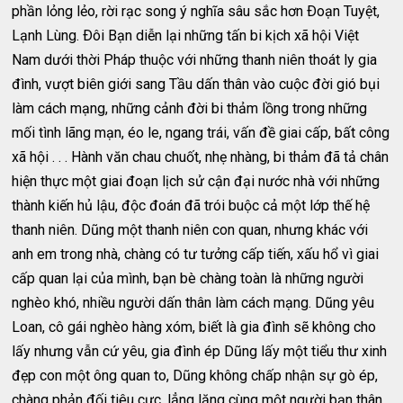
phần lỏng lẻo, rời rạc song ý nghĩa sâu sắc hơn Ðoạn Tuyệt,
Lạnh Lùng. Ðôi Bạn diễn lại những tấn bi kịch xã hội Việt
Nam dưới thời Pháp thuộc với những thanh niên thoát ly gia
đình, vượt biên giới sang Tầu dấn thân vào cuộc đời gió bụi
làm cách mạng, những cảnh đời bi thảm lồng trong những
mối tình lãng mạn, éo le, ngang trái, vấn đề giai cấp, bất công
xã hội . . . Hành văn chau chuốt, nhẹ nhàng, bi thảm đã tả chân
hiện thực một giai đoạn lịch sử cận đại nước nhà với những
thành kiến hủ lậu, độc đoán đã trói buộc cả một lớp thế hệ
thanh niên. Dũng một thanh niên con quan, nhưng khác với
anh em trong nhà, chàng có tư tưởng cấp tiến, xấu hổ vì giai
cấp quan lại của mình, bạn bè chàng toàn là những người
nghèo khó, nhiều người dấn thân làm cách mạng. Dũng yêu
Loan, cô gái nghèo hàng xóm, biết là gia đình sẽ không cho
lấy nhưng vẫn cứ yêu, gia đình ép Dũng lấy một tiểu thư xinh
đẹp con một ông quan to, Dũng không chấp nhận sự gò ép,
chàng phản đối tiêu cực, lẳng lặng cùng một người bạn thân