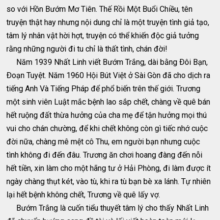
so với Hồn Bướm Mơ Tiên. Thế Rồi Một Buổi Chiều, tên
truyện thật hay nhưng nội dung chỉ là một truyện tình giả tạo,
tâm lý nhân vật hời hợt, truyện có thể khiến độc giả tưởng
rằng những người đi tu chỉ là thất tình, chán đời!
Năm 1939 Nhất Linh viết Bướm Trắng, dài bằng Ðôi Bạn,
Ðoạn Tuyệt. Năm 1960 Hội Bút Việt ở Sài Gòn đã cho dịch ra
tiếng Anh Và Tiếng Pháp để phổ biến trên thế giới. Trương
một sinh viên Luật mắc bệnh lao sắp chết, chàng về quê bán
hết ruộng đất thừa hưởng của cha mẹ để tận hưởng mọi thú
vui cho chán chường, để khi chết không còn gì tiếc nhớ cuộc
đời nữa, chàng mê mệt cô Thu, em người bạn nhưng cuộc
tình không đi đến đâu. Trương ăn chơi hoang đàng đến nỗi
hết tiền, xin làm cho một hãng tư ở Hải Phòng, đi làm được ít
ngày chàng thụt két, vào tù, khi ra tù bạn bè xa lánh. Tự nhiên
lại hết bệnh không chết, Trương về quê lấy vợ.
Bướm Trắng là cuốn tiểu thuyết tâm lý cho thấy Nhất Linh