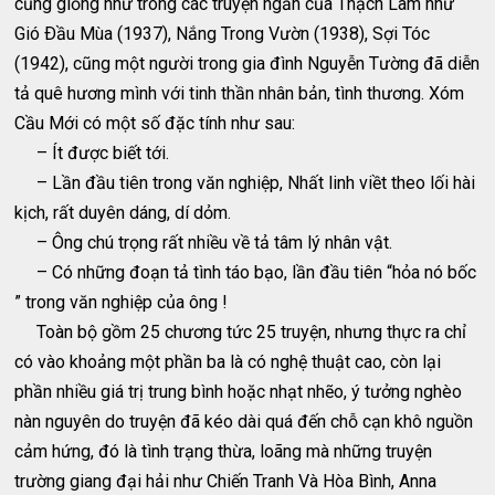
cũng giống như trong các truyện ngắn của Thạch Lam như
Gió Ðầu Mùa (1937), Nắng Trong Vườn (1938), Sợi Tóc
(1942), cũng một người trong gia đình Nguyễn Tường đã diễn
tả quê hương mình với tinh thần nhân bản, tình thương. Xóm
Cầu Mới có một số đặc tính như sau:
– Ít được biết tới.
– Lần đầu tiên trong văn nghiệp, Nhất linh viềt theo lối hài
kịch, rất duyên dáng, dí dỏm.
– Ông chú trọng rất nhiều về tả tâm lý nhân vật.
– Có những đoạn tả tình táo bạo, lần đầu tiên “hỏa nó bốc
” trong văn nghiệp của ông !
Toàn bộ gồm 25 chương tức 25 truyện, nhưng thực ra chỉ
có vào khoảng một phần ba là có nghệ thuật cao, còn lại
phần nhiều giá trị trung bình hoặc nhạt nhẽo, ý tưởng nghèo
nàn nguyên do truyện đã kéo dài quá đến chỗ cạn khô nguồn
cảm hứng, đó là tình trạng thừa, loãng mà những truyện
trường giang đại hải như Chiến Tranh Và Hòa Bình, Anna