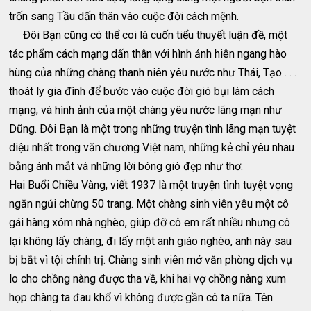
trốn sang Tầu dấn thân vào cuộc đời cách mệnh.
Ðôi Bạn cũng có thể coi là cuốn tiểu thuyết luận đề, một
tác phẩm cách mạng dấn thân với hình ảnh hiên ngang hào
hùng của những chàng thanh niên yêu nước như Thái, Tạo . . .
thoát ly gia đình để bước vào cuộc đời gió bụi làm cách
mạng, và hình ảnh của một chàng yêu nước lãng mạn như
Dũng. Ðôi Bạn là một trong những truyện tình lãng mạn tuyệt
diệu nhất trong văn chương Việt nam, những kẻ chỉ yêu nhau
bằng ánh mắt và những lời bóng gió đẹp như thơ.
Hai Buổi Chiều Vàng, viết 1937 là một truyện tình tuyệt vọng
ngắn ngủi chừng 50 trang. Một chàng sinh viên yêu một cô
gái hàng xóm nhà nghèo, giúp đỡ cô em rất nhiều nhưng cô
lại không lấy chàng, đi lấy một anh giáo nghèo, anh này sau
bị bắt vì tội chính trị. Chàng sinh viên mở văn phòng dịch vụ
lo cho chồng nàng được tha về, khi hai vợ chồng nàng xum
họp chàng ta đau khổ vì không được gần cô ta nữa. Tên