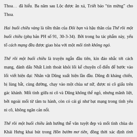
Thoa… đã hiểu. Ba năm sau Lộc được ân xá, Triết báo “tin mừng” cho
Thoa.
Hai buổi chiều vàng
là tiền thân của
Đôi bạn
và hậu thân của
Thế rồi một
buổi chiều
(phụ bản PH số 91, 30-3-34). Bởi trong ba tác phẩm này, yếu
tố
cách mạng
đều được giao hòa với một
mối
tình không ngỏ.
Thế rồi một buổi chiều
là truyện ngắn đầu tiên, kín đáo nhắc tới cách
mạng, đánh dấu Nhất Linh thoát khỏi lối kể chuyện cổ điển để bước vào
lối viết hiện đại: Nhân vật Dũng xuất hiện lần đầu. Dũng đi kháng chiến,
bị lùng bắt, cùng đường, chạy vào một chùa sư nữ, được ni cô giấu trên
gác khánh. Mối tình giữa ni cô và Dũng không thể ngỏ, nhưng mãnh liệt,
bởi ngoài mối từ tâm tu hành, còn có cái gì như bạt mạng trong tình yêu
ni cô, không ngăn cản nổi.
Thế rồi một buổi chiều
ảnh hưởng thể văn tuyệt đẹp và mối tình chùa do
Khái Hưng khai bút trong
Hồn bướm mơ tiên,
đồng thời
xác định
tình