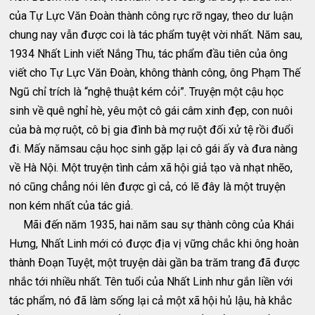
của Tự Lực Văn Ðoàn thành công rực rỡ ngay, theo dư luận
chung nay vẫn được coi là tác phẩm tuyệt vời nhất. Năm sau,
1934 Nhất Linh viết Nắng Thu, tác phẩm đầu tiên của ông
viết cho Tự Lực Văn Ðoàn, không thành công, ông Phạm Thế
Ngũ chỉ trích là “nghệ thuật kém cỏi”. Truyện một cậu học
sinh về quê nghỉ hè, yêu một cô gái câm xinh đẹp, con nuôi
của bà mợ ruột, cô bị gia đình bà mợ ruột đối xử tệ rồi đuổi
đi. Mấy nămsau cậu học sinh gặp lại cô gái ấy và đưa nàng
về Hà Nội. Một truyện tình cảm xã hội giả tạo và nhạt nhẽo,
nó cũng chẳng nói lên được gì cả, có lẽ đây là một truyện
non kém nhất của tác giả.
Mãi đến năm 1935, hai năm sau sự thành công của Khái
Hưng, Nhất Linh mới có được địa vị vững chắc khi ông hoàn
thành Ðoạn Tuyệt, một truyện dài gần ba trăm trang đã được
nhắc tới nhiều nhất. Tên tuổi của Nhất Linh như gắn liền với
tác phẩm, nó đã làm sống lại cả một xã hội hủ lậu, hà khắc