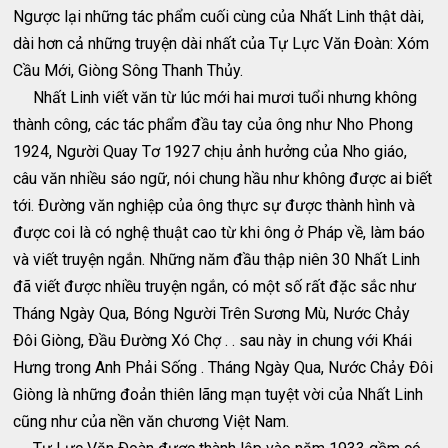
Ngược lại những tác phẩm cuối cùng của Nhất Linh thật dài,
dài hơn cả những truyện dài nhất của Tự Lực Văn Ðoàn: Xóm
Cầu Mới, Giòng Sông Thanh Thủy.
Nhất Linh viết văn từ lúc mới hai mươi tuổi nhưng không
thành công, các tác phẩm đầu tay của ông như Nho Phong
1924, Người Quay Tơ 1927 chịu ảnh hưởng của Nho giáo,
câu văn nhiều sáo ngữ, nói chung hầu như không được ai biết
tới. Ðường văn nghiệp của ông thực sự được thành hình và
được coi là có nghệ thuật cao từ khi ông ở Pháp về, làm báo
và viết truyện ngắn. Những năm đầu thập niên 30 Nhất Linh
đã viết được nhiều truyện ngắn, có một số rất đặc sắc như
Tháng Ngày Qua, Bóng Người Trên Sương Mù, Nước Chảy
Ðôi Giòng, Ðầu Ðường Xó Chợ . . sau này in chung với Khái
Hưng trong Anh Phải Sống . Tháng Ngày Qua, Nước Chảy Ðôi
Giòng là những đoản thiên lãng mạn tuyệt vời của Nhất Linh
cũng như của nền văn chương Việt Nam.