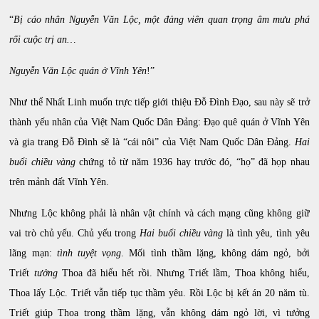
“
Bị cáo nhân Nguyễn Văn Lộc, một đảng viên quan trọng âm mưu phá
rối cuộc trị an…
Nguyễn Văn Lộc quán ở Vĩnh Yên
!”
Như thể Nhất Linh muốn trực tiếp giới thiệu Đỗ Đình Đạo, sau này sẽ trở
thành yếu nhân của Việt Nam Quốc Dân Đảng: Đạo quê quán ở Vĩnh Yên
và gia trang Đỗ Đình sẽ là “cái nôi” của Việt Nam Quốc Dân Đảng.
Hai
buổi chiều vàng
chứng tỏ từ năm 1936 hay trước đó, “họ” đã họp nhau
trên mảnh đất Vĩnh Yên.
Nhưng Lộc không phải là nhân vật chính và cách mạng cũng không giữ
vai trò chủ yếu. Chủ yếu trong
Hai buổi chiều vàng
là tình yêu, tình yêu
lãng mạn:
tình tuyệt vọng
. Mối tình thầm lặng, không dám ngỏ, bởi
Triết
tưởng
Thoa đã hiểu hết rồi. Nhưng Triết lầm, Thoa không hiểu,
Thoa lấy Lộc. Triết vẫn tiếp tục thầm yêu. Rồi Lộc bị kết án 20 năm tù.
Triết giúp Thoa trong thầm lặng, vẫn không dám ngỏ lời, vì tưởng