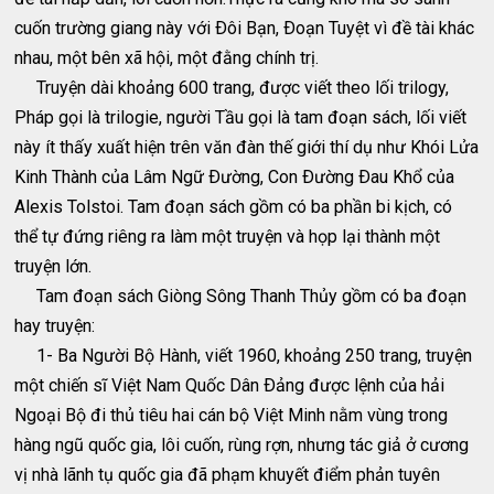
cuốn trường giang này với Ðôi Bạn, Ðoạn Tuyệt vì đề tài khác
nhau, một bên xã hội, một đằng chính trị.
Truyện dài khoảng 600 trang, được viết theo lối trilogy,
Pháp gọi là trilogie, người Tầu gọi là tam đoạn sách, lối viết
này ít thấy xuất hiện trên văn đàn thế giới thí dụ như Khói Lửa
Kinh Thành của Lâm Ngữ Ðường, Con Ðường Ðau Khổ của
Alexis Tolstoi. Tam đoạn sách gồm có ba phần bi kịch, có
thể tự đứng riêng ra làm một truyện và họp lại thành một
truyện lớn.
Tam đoạn sách Giòng Sông Thanh Thủy gồm có ba đoạn
hay truyện:
1- Ba Người Bộ Hành, viết 1960, khoảng 250 trang, truyện
một chiến sĩ Việt Nam Quốc Dân Ðảng được lệnh của hải
Ngoại Bộ đi thủ tiêu hai cán bộ Việt Minh nằm vùng trong
hàng ngũ quốc gia, lôi cuốn, rùng rợn, nhưng tác giả ở cương
vị nhà lãnh tụ quốc gia đã phạm khuyết điểm phản tuyên