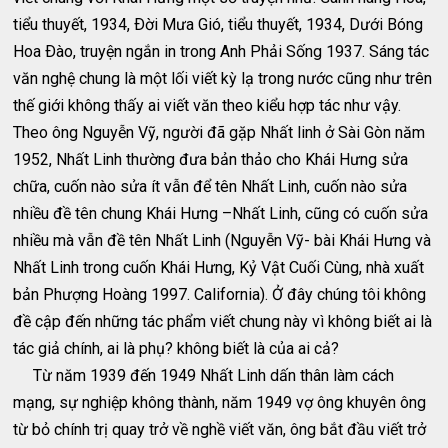
tiểu thuyết, 1934, Ðời Mưa Gió, tiểu thuyết, 1934, Dưới Bóng
Hoa Ðào, truyện ngắn in trong Anh Phải Sống 1937. Sáng tác
văn nghệ chung là một lối viết kỳ lạ trong nước cũng như trên
thế giới không thấy ai viết văn theo kiểu hợp tác như vậy.
Theo ông Nguyễn Vỹ, người đã gặp Nhất linh ở Sài Gòn năm
1952, Nhất Linh thường đưa bản thảo cho Khái Hưng sửa
chữa, cuốn nào sửa ít vẫn để tên Nhất Linh, cuốn nào sửa
nhiều đề tên chung Khái Hưng –Nhất Linh, cũng có cuốn sửa
nhiều mà vẫn đề tên Nhất Linh (Nguyễn Vỹ- bài Khái Hưng và
Nhất Linh trong cuốn Khái Hưng, Kỷ Vật Cuối Cùng, nhà xuất
bản Phượng Hoàng 1997. California). Ở đây chúng tôi không
đề cập đến những tác phẩm viết chung này vì không biết ai là
tác giả chính, ai là phụ? không biết là của ai cả?
Từ năm 1939 đến 1949 Nhất Linh dấn thân làm cách
mạng, sự nghiệp không thành, năm 1949 vợ ông khuyên ông
từ bỏ chính trị quay trở về nghề viết văn, ông bắt đầu viết trở