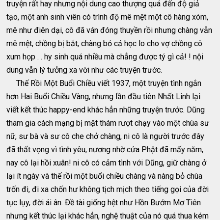
truyện rất hay nhưng nội dung cao thượng quá đến độ giả
tạo, một anh sinh viên có trình độ mê mệt một cô hàng xóm,
mê như điên dại, cô đã ván đóng thuyền rồi nhưng chàng vẫn
mê mệt, chồng bị bắt, chàng bỏ cả học lo cho vợ chồng cô
xum họp . . hy sinh quá nhiều mà chẳng được tý gì cả! ! nội
dung vẫn lý tưởng xa vời như các truyện trước.
Thế Rồi Một Buổi Chiều viết 1937, một truyện tình ngắn
hơn Hai Buổi Chiều Vàng, nhưng lần đầu tiên Nhất Linh lại
viết kết thúc happy-end khác hẳn những truyện trước. Dũng
tham gia cách mạng bị mật thám rượt chạy vào một chùa sư
nữ, sư bà và sư cô che chở chàng, ni cô là người trước đây
đã thất vọng vì tình yêu, nương nhờ cửa Phật đã mấy năm,
nay cô lại hồi xuân! ni cô có cảm tình với Dũng, giữ chàng ở
lại ít ngày và thế rồi một buổi chiều chàng và nàng bỏ chùa
trốn đi, đi xa chốn hư không tịch mịch theo tiếng gọi của đời
tục lụy, đời ái ân. Ðề tài giống hệt như Hồn Bướm Mơ Tiên
nhưng kết thúc lại khác hẳn, nghệ thuật của nó quá thua kém