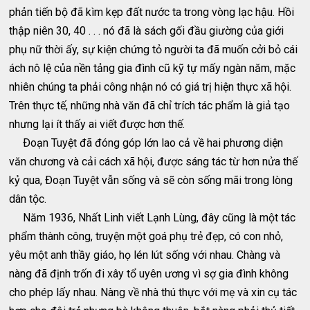
phản tiến bộ đã kìm kẹp đất nước ta trong vòng lạc hậu. Hồi
thập niên 30, 40 . . . nó đã là sách gối đầu giường của giới
phụ nữ thời ấy, sự kiện chứng tỏ người ta đã muốn cởi bỏ cái
ách nô lệ của nền tảng gia đình cũ kỹ tự mấy ngàn năm, mặc
nhiên chúng ta phải công nhận nó có giá trị hiện thực xã hội.
Trên thực tế, những nhà văn đã chỉ trích tác phẩm là giả tạo
nhưng lại ít thấy ai viết được hơn thế.
Ðoạn Tuyệt đã đóng góp lớn lao cả về hai phương diện
văn chương và cải cách xã hội, được sáng tác từ hơn nửa thế
kỷ qua, Ðoạn Tuyệt vẫn sống và sẽ còn sống mãi trong lòng
dân tộc.
Năm 1936, Nhất Linh viết Lạnh Lùng, đây cũng là một tác
phẩm thành công, truyện một goá phụ trẻ đẹp, có con nhỏ,
yêu một anh thầy giáo, họ lén lút sống với nhau. Chàng và
nàng đã định trốn đi xây tổ uyên ương vì sợ gia đình không
cho phép lấy nhau. Nàng về nhà thú thực với mẹ và xin cụ tác