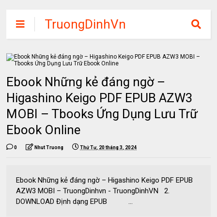
TruongDinhVn
Chia sẽ ebook,
các khóa học,
phần mềm học
Ebook Những kẻ đáng ngờ –
tập miễn phí
Higashino Keigo PDF EPUB AZW3
MOBI – Tbooks Ứng Dụng Lưu Trữ
Ebook Online
0
Nhut Truong
Thứ Tư, 20 tháng 3, 2024
Ebook Những kẻ đáng ngờ – Higashino Keigo PDF EPUB
AZW3 MOBI – TruongDinhvn - TruongDinhVN 2.
DOWNLOAD Định dạng EPUB ...