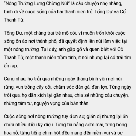
“Nông Trường Lưng Chừng Núi” là câu chuyện nhẹ nhàng,
bình dị về cuộc sống của hai thanh niên trẻ: Tống Dư và Cố
Thanh Từ.
Tống Dư, một chàng trai trẻ mồ côi, vì muốn trốn khỏi cuộc
sống ồn ào nơi thành phố, đã quyết định lên núi làm việc tại
một nông trường. Tại đây, anh gặp gỡ và quen biết với Cố
Thanh Từ, một thanh niên trầm tính, ít nói nhưng lại có trái tim
ấm áp.
Cùng nhau, họ trải qua những ngày tháng bình yên nơi núi
rừng, vun trồng cây cối, chăm sóc đàn gà, đàn lợn. Từng ngày
trôi qua, họ dần xích lại gần nhau, chia sẻ những câu chuyện,
những tâm tư, nguyện vọng của bản thân.
Cuộc sống nơi nông trường tuy đơn sơ, giản dị nhưng lại ẩn
chứa nhiều điều kỳ diệu. Từng tia nắng sớm mai, từng bông
hoa nở, từng tiếng chim hót đều mang đến niềm vui và sự