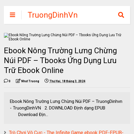
TruongDinhVn
Chia sẽ ebook,
các khóa học,
phần mềm học
Ebook Nông Trường Lưng Chừng
tập miễn phí
Núi PDF – Tbooks Ứng Dụng Lưu
Trữ Ebook Online
0
Nhut Truong
Thứ Hai, 18 tháng 3, 2024
Ebook Nông Trường Lưng Chừng Núi PDF – TruongDinhvn
- TruongDinhVN 2. DOWNLOAD Định dạng EPUB
Download Địn...
Trò Chơi Vô Cực - The Infinite Game ebook PDF-EPUB-