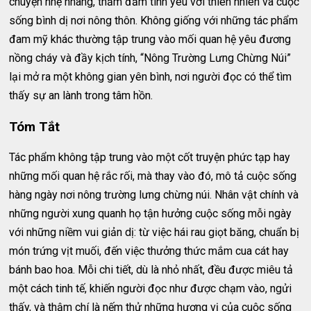
chuyện nhẹ nhàng, thấm đẫm tình yêu với thiên nhiên và cuộc
sống bình dị nơi nông thôn. Không giống với những tác phẩm
đam mỹ khác thường tập trung vào mối quan hệ yêu đương
nồng cháy và đầy kịch tính, “Nông Trường Lưng Chừng Núi”
lại mở ra một không gian yên bình, nơi người đọc có thể tìm
thấy sự an lành trong tâm hồn.
Tóm Tắt
Tác phẩm không tập trung vào một cốt truyện phức tạp hay
những mối quan hệ rắc rối, mà thay vào đó, mô tả cuộc sống
hàng ngày nơi nông trường lưng chừng núi. Nhân vật chính và
những người xung quanh họ tận hưởng cuộc sống mỗi ngày
với những niềm vui giản dị: từ việc hái rau giọt băng, chuẩn bị
món trứng vịt muối, đến việc thưởng thức mắm cua cát hay
bánh bao hoa. Mỗi chi tiết, dù là nhỏ nhất, đều được miêu tả
một cách tinh tế, khiến người đọc như được chạm vào, ngửi
thấy, và thậm chí là nếm thử những hương vị của cuộc sống