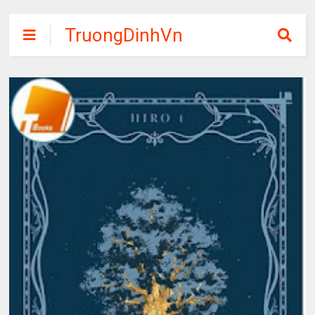
TruongDinhVn
Chia sẽ ebook,
các khóa học,
phần mềm học
tập miễn phí