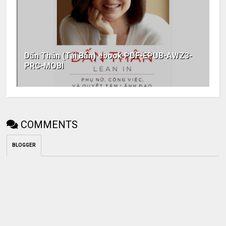
Dấn Thân (Tái Bản) ebook PDF-EPUB-AWZ3-
PRC-MOBI
COMMENTS
BLOGGER