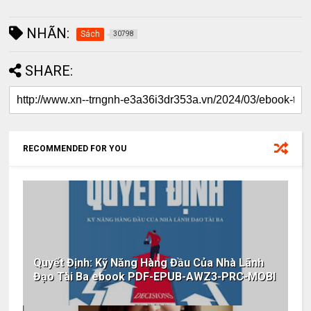
NHÃN:
Sách
30798
SHARE:
RECOMMENDED FOR YOU
Quyết Định: Kỹ Năng Hàng Đầu Của Nhà Lãnh
Đạo Tài Ba ebook PDF-EPUB-AWZ3-PRC-MOBI