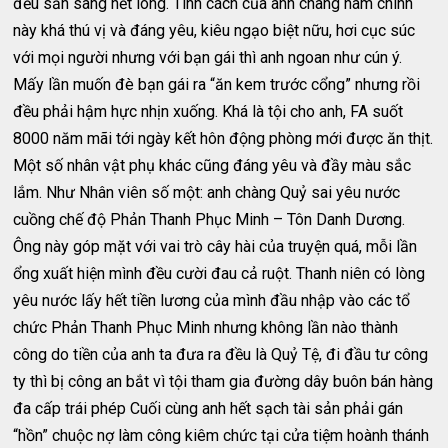
đều sẵn sàng hết lòng. Tính cách của anh chàng nam chính
này khá thú vị và đáng yêu, kiêu ngạo biệt nữu, hơi cục súc
với mọi người nhưng với bạn gái thì anh ngoan như cún ý.
Mấy lần muốn đè bạn gái ra “ăn kem trước cổng” nhưng rồi
đều phải hậm hực nhịn xuống. Khá là tội cho anh, FA suốt
8000 năm mãi tới ngày kết hôn động phòng mới được ăn thịt.
Một số nhân vật phụ khác cũng đáng yêu và đầy màu sắc
lắm. Như Nhân viên số một: anh chàng Quỷ sai yêu nước
cuồng chế độ Phản Thanh Phục Minh – Tôn Danh Dương.
Ông này góp mặt với vai trò cây hài của truyện quá, mỗi lần
ổng xuất hiện mình đều cười đau cả ruột. Thanh niên có lòng
yêu nước lấy hết tiền lương của mình đầu nhập vào các tổ
chức Phản Thanh Phục Minh nhưng không lần nào thành
công do tiền của anh ta đưa ra đều là Quỷ Tệ, đi đầu tư công
ty thì bị công an bắt vì tội tham gia đường dây buôn bán hàng
đa cấp trái phép Cuối cùng anh hết sạch tài sản phải gán
“hồn” chuộc nợ làm công kiêm chức tại cửa tiệm hoành thánh