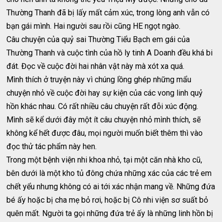
Thường Thanh đã bị lấy mất cảm xúc, trong lòng anh vẫn có
bạn gái mình. Hai người sau rồi cũng HE ngọt ngào.
Câu chuyện của quỷ sai Thường Tiểu Bạch em gái của
Thường Thanh và cuộc tình của hồ ly tinh A Doanh đều khá bi
đát. Đọc về cuộc đời hai nhân vật này mà xót xa quá.
Mình thích ở truyện này vì chúng lồng ghép những mẩu
chuyện nhỏ về cuộc đời hay sự kiện của các vong linh quỷ
hồn khác nhau. Có rất nhiều câu chuyện rất đỗi xúc động.
Mình sẽ kể dưới đây một ít câu chuyện nhỏ mình thích, sẽ
không kể hết được đâu, mọi người muốn biết thêm thì vào
đọc thử tác phẩm này hen.
Trong một bệnh viện nhi khoa nhỏ, tại một căn nhà kho cũ,
bên dưới là một kho tủ đông chứa những xác của các trẻ em
chết yểu nhưng không có ai tới xác nhận mang về. Những đứa
bé ấy hoặc bị cha mẹ bỏ rơi, hoặc bị Cô nhi viện sơ suất bỏ
quên mất. Người ta gọi những đứa trẻ ấy là những linh hồn bị