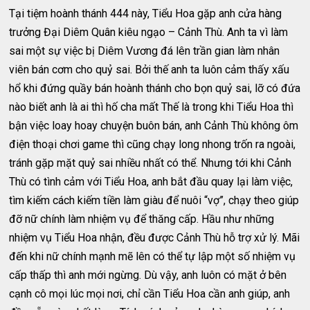
Tại tiệm hoành thánh 444 này, Tiểu Hoa gặp anh cửa hàng
trưởng Đại Diêm Quân kiêu ngạo – Cảnh Thù. Anh ta vì làm
sai một sự việc bị Diêm Vương đá lên trần gian làm nhân
viên bán cơm cho quỷ sai. Bởi thế anh ta luôn cảm thấy xấu
hổ khi đứng quầy bán hoành thánh cho bọn quỷ sai, lỡ có đứa
nào biết anh là ai thì hố cha mất Thế là trong khi Tiểu Hoa thì
bận việc loay hoay chuyện buôn bán, anh Cảnh Thù không ôm
điện thoại chơi game thì cũng chạy long nhong trốn ra ngoài,
tránh gặp mặt quỷ sai nhiều nhất có thể. Nhưng tới khi Cảnh
Thù có tình cảm với Tiểu Hoa, anh bắt đầu quay lại làm việc,
tìm kiếm cách kiếm tiền làm giàu để nuôi “vợ”, chạy theo giúp
đỡ nữ chính làm nhiệm vụ để thăng cấp. Hầu như những
nhiệm vụ Tiểu Hoa nhận, đều được Cảnh Thù hỗ trợ xử lý. Mãi
đến khi nữ chính mạnh mẽ lên có thể tự lập một số nhiệm vụ
cấp thấp thì anh mới ngừng. Dù vậy, anh luôn có mặt ở bên
cạnh cô mọi lúc mọi nơi, chỉ cần Tiểu Hoa cần anh giúp, anh