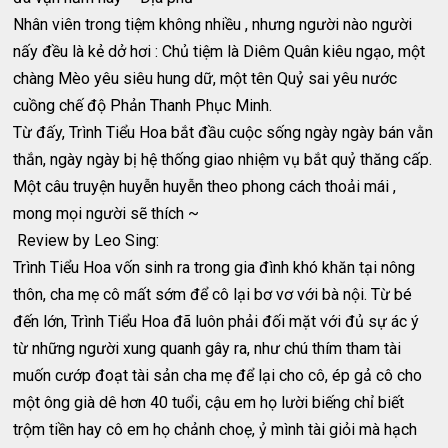
Nhân viên trong tiệm không nhiều , nhưng người nào người
nấy đều là kẻ dở hơi : Chủ tiệm là Diêm Quân kiêu ngạo, một
chàng Mèo yêu siêu hung dữ, một tên Quỷ sai yêu nước
cuồng chế độ Phản Thanh Phục Minh.
Từ đấy, Trình Tiểu Hoa bắt đầu cuộc sống ngày ngày bán vằn
thắn, ngày ngày bị hệ thống giao nhiệm vụ bắt quỷ thăng cấp.
Một câu truyện huyễn huyễn theo phong cách thoải mái ,
mong mọi người sẽ thích ~
Review by Leo Sing:
Trình Tiểu Hoa vốn sinh ra trong gia đình khó khăn tại nông
thôn, cha mẹ cô mất sớm để cô lại bơ vơ với bà nội. Từ bé
đến lớn, Trình Tiểu Hoa đã luôn phải đối mặt với đủ sự ác ý
từ những người xung quanh gây ra, như chú thím tham tài
muốn cướp đoạt tài sản cha mẹ để lại cho cô, ép gả cô cho
một ông già dê hơn 40 tuổi, cậu em họ lười biếng chỉ biết
trộm tiền hay cô em họ chảnh choẹ, ỷ mình tài giỏi mà hạch