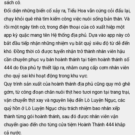
sách cô.
Đối diện những biến cố xảy ra, Tiểu Hoa vẫn cứng cỏi đấu lại,
chạy khỏi quê nhà tìm kiếm công việc nuôi sống bản thân. Và
rồi một ngày tình cờ, trong điện thoại của cô xuất hiệp một
app kỳ quặc mang tên Hệ thống địa phủ. Dựa vào app này cô
bắt đầu tiếp nhận những nhiệm vụ bắt quỷ siêu độ từ dễ đến
khó. Đồng thời cô được tuyển nhận trở thành nhân viên hậu
cần chuyên phục vụ bán hoành thánh tại tiệm hoành thánh số
444 do Địa phủ ty thiết lập ra, nhằm cung cấp cơm nhân viên
cho quỷ sai khi hoạt động trong khu vực.
Quy trình sản xuất của hoành thánh địa phủ cũng quy mô ghê
gớm, từ công đoạn chăn nuôi thịt heo tươi ngon tại trang trại,
vận chuyển thịt xay và nguyên liệu đến Lò Luyện Ngục, các
quỷ hồn ở Lò Luyện Ngục chịu trách nhiệm bao nhân xếp
thành từng gói hoành thánh, sau đó được nhân viên vận
chuyển giao đến cho từng cửa tiệm Hoành Thánh 444 khắp
cả nước.