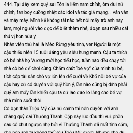
444. Tại đây xem quỷ sai Tôn la liếm nam chính, ôm đùi nữ
chính, fan boy cuồng nhiệt các idol và tác giả mạng,… vân vân
và mây mây. Mình kể không tài nào hết nỗi mấy trò anh này
làm, mọi người vào đọc để biết thêm nhé, đoạn sau nhiều cái
thú vị hơn nữa ý.
Nhân viên thứ hai là Mèo Rừng yêu tinh, ver Người là một
cậu thiếu niên 15 tuổi đáng yêu siêu hung manh. Cậu ta thích
cô bé nhà họ Vương mới học tiểu học, tuần nào đều chạy tới
nhà cô bé để chơi cùng. Chăm chút “bé vợ” của mình từ bé,
tích cóp tài sản chờ vợ lớn lên để cưới về Khổ nỗi bé vợ của
cậu hay cứ có duyên với quỷ hồn ý, lần nào cũng bị dính phải
quỷ ám mấy lần khiến cậu ta cứ lao đao lo lắng cho bé vợ
nhà mình suốt thôi.
Cô bạn thân Triệu Mỹ của nữ chính thì nên duyên với anh
chàng quỷ sai Thường Thanh. Cặp này lúc đầu thì vui, phần
sau có chút ngược nhẹ bởi vì Thường Thanh đã mất tình cảm,
cho nên anh ta không thể yêu Triệu Mỹ được. Nhưng cho dù