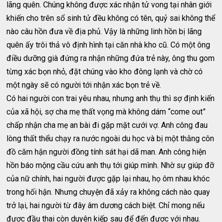
lãng quên. Chúng không được xác nhận tử vong tại nhân giới
khiến cho trên sổ sinh tử đều không có tên, quỷ sai không thể
nào câu hồn đưa về địa phủ. Vậy là những linh hồn bị lãng
quên ấy trôi thả vô định hình tại căn nhà kho cũ. Có một ông
điều dưỡng già đứng ra nhận những đứa trẻ này, ông thu gom
từng xác bọn nhỏ, đặt chúng vào kho đông lạnh và chờ có
một ngày sẽ có người tới nhận xác bọn trẻ về.
Có hai người con trai yêu nhau, nhưng anh thụ thì sợ định kiến
của xã hội, sợ cha mẹ thất vọng mà không dám “come out”
chấp nhận cha mẹ an bài đi gặp mặt cưới vợ. Anh công đau
lòng thất thểu chạy ra nước ngoài du học và bị một thằng côn
đồ căm hận người đồng tính sát hại dã man. Anh công hiện
hồn báo mộng cầu cứu anh thụ tới giúp mình. Nhờ sự giúp đỡ
của nữ chính, hai người được gặp lại nhau, họ ôm nhau khóc
trong hối hận. Nhưng chuyện đã xảy ra không cách nào quay
trở lại, hai người từ đây âm dương cách biệt. Chỉ mong nếu
được đầu thai còn duyên kiếp sau để đến được với nhau.