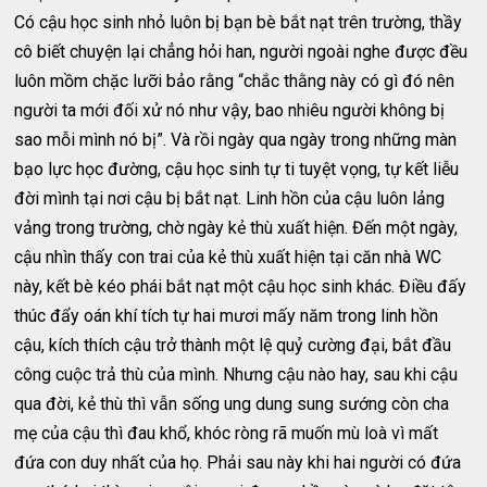
Có cậu học sinh nhỏ luôn bị bạn bè bắt nạt trên trường, thầy
cô biết chuyện lại chẳng hỏi han, người ngoài nghe được đều
luôn mồm chặc lưỡi bảo rằng “chắc thằng này có gì đó nên
người ta mới đối xử nó như vậy, bao nhiêu người không bị
sao mỗi mình nó bị”. Và rồi ngày qua ngày trong những màn
bạo lực học đường, cậu học sinh tự ti tuyệt vọng, tự kết liễu
đời mình tại nơi cậu bị bắt nạt. Linh hồn của cậu luôn lảng
vảng trong trường, chờ ngày kẻ thù xuất hiện. Đến một ngày,
cậu nhìn thấy con trai của kẻ thù xuất hiện tại căn nhà WC
này, kết bè kéo phái bắt nạt một cậu học sinh khác. Điều đấy
thúc đẩy oán khí tích tự hai mươi mấy năm trong linh hồn
cậu, kích thích cậu trở thành một lệ quỷ cường đại, bắt đầu
công cuộc trả thù của mình. Nhưng cậu nào hay, sau khi cậu
qua đời, kẻ thù thì vẫn sống ung dung sung sướng còn cha
mẹ của cậu thì đau khổ, khóc ròng rã muốn mù loà vì mất
đứa con duy nhất của họ. Phải sau này khi hai người có đứa