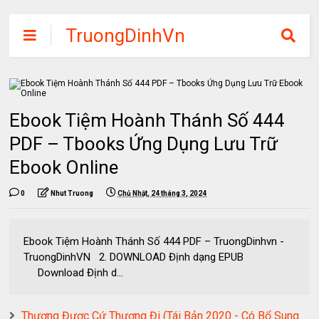
TruongDinhVn
Chia sẽ ebook,
các khóa học,
phần mềm học
Ebook Tiệm Hoành Thánh Số 444
tập miễn phí
PDF – Tbooks Ứng Dụng Lưu Trữ
Ebook Online
0
Nhut Truong
Chủ Nhật, 24 tháng 3, 2024
Ebook Tiệm Hoành Thánh Số 444 PDF – TruongDinhvn -
TruongDinhVN 2. DOWNLOAD Định dạng EPUB
Download Định d...
Thương Được Cứ Thương Đi (Tái Bản 2020 - Có Bổ Sung