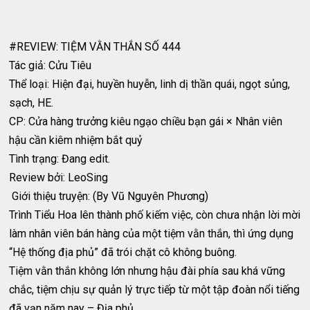
#REVIEW: TIỆM VẰN THẮN SỐ 444
Tác giả: Cửu Tiêu
Thể loại: Hiện đại, huyền huyễn, linh dị thần quái, ngọt sủng,
sạch, HE.
CP: Cửa hàng trưởng kiêu ngạo chiều bạn gái × Nhân viên
hậu cần kiêm nhiệm bắt quỷ
Tình trạng: Đang edit.
Review bởi: LeoSing
Giới thiệu truyện: (By Vũ Nguyên Phương)
Trình Tiểu Hoa lên thành phố kiếm việc, còn chưa nhận lời mời
làm nhân viên bán hàng của một tiệm vằn thắn, thì ứng dụng
“Hệ thống địa phủ” đã trói chặt cô không buông.
Tiệm vằn thắn không lớn nhưng hậu đài phía sau khá vững
chắc, tiệm chịu sự quản lý trực tiếp từ một tập đoàn nổi tiếng
đã vạn năm nay – Địa phủ