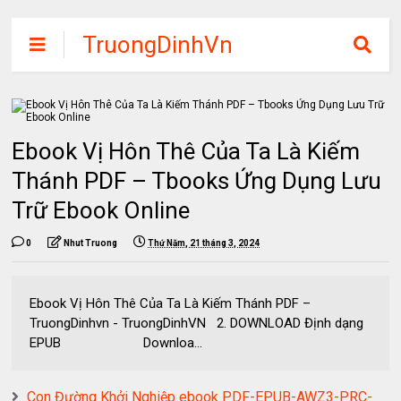
TruongDinhVn
Chia sẽ ebook,
các khóa học,
phần mềm học
Ebook Vị Hôn Thê Của Ta Là Kiếm
tập miễn phí
Thánh PDF – Tbooks Ứng Dụng Lưu
Trữ Ebook Online
0
Nhut Truong
Thứ Năm, 21 tháng 3, 2024
Ebook Vị Hôn Thê Của Ta Là Kiếm Thánh PDF –
TruongDinhvn - TruongDinhVN 2. DOWNLOAD Định dạng
EPUB Downloa...
Con Đường Khởi Nghiệp ebook PDF-EPUB-AWZ3-PRC-