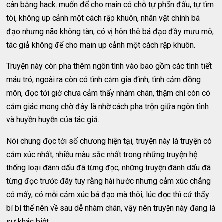
cân bằng hack, muốn để cho main có chỗ tự phấn đấu, tự tìm
tòi, không up cảnh một cách rập khuôn, nhân vật chính bá
đạo nhưng não không tàn, có vị hôn thê bá đạo đầy mưu mô,
tác giả không để cho main up cảnh một cách rập khuôn.
Truyện này còn pha thêm ngôn tình vào bao gồm các tình tiết
máu tró, ngoài ra còn có tình cảm gia đình, tình cảm đồng
môn, đọc tới giờ chưa cảm thấy nhàm chán, thậm chí còn có
cảm giác mong chờ đây là nhờ cách pha trộn giữa ngôn tình
và huyền huyễn của tác giả.
Nói chung đọc tới số chương hiện tại, truyện này là truyện có
cảm xúc nhất, nhiều màu sắc nhất trong những truyện hệ
thống loại đánh dấu đã từng đọc, những truyện đánh dấu đã
từng đọc trước đây tuy rằng hài hước nhưng cảm xúc chẳng
có mấy, có mỗi cảm xúc bá đạo mà thôi, lúc đọc thì cứ thấy
bí bí thế nên về sau dễ nhàm chán, vậy nên truyện này đang là
sự khác biệt.