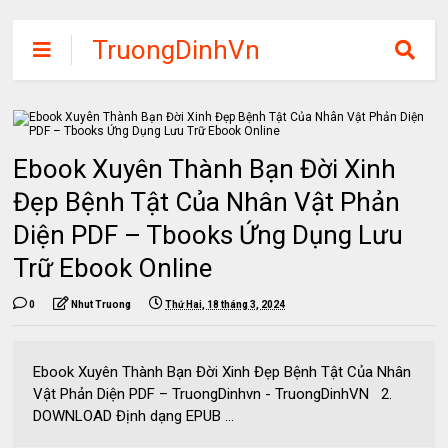
TruongDinhVn
Chia sẽ ebook,
các khóa học,
phần mềm học
Ebook Xuyên Thành Bạn Đời Xinh
tập miễn phí
Đẹp Bệnh Tật Của Nhân Vật Phản
Diện PDF – Tbooks Ứng Dụng Lưu
Trữ Ebook Online
0
Nhut Truong
Thứ Hai, 18 tháng 3, 2024
Ebook Xuyên Thành Bạn Đời Xinh Đẹp Bệnh Tật Của Nhân
Vật Phản Diện PDF – TruongDinhvn - TruongDinhVN 2.
DOWNLOAD Định dạng EPUB ...