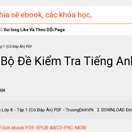
ia sẽ ebook, các khóa học,
ập miễn phí
Vui lòng Like Và Theo DÕi Page
 Bộ Đề Kiểm Tra Tiếng An
024
 Anh Lớp 8 - Tập 1 (Có Đáp Án) PDF - TruongDinhVN 2. DOWNLO
Thế Giới ebook PDF-EPUB-AWZ3-PRC-MOBI