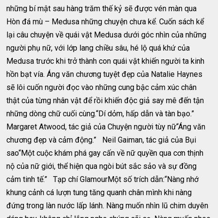
những bí mật sau hàng trăm thế kỷ sẽ được vén màn qua
Hòn đá mù – Medusa những chuyện chưa kể. Cuốn sách kể
lại câu chuyện về quái vật Medusa dưới góc nhìn của những
người phụ nữ, với lớp lang chiều sâu, hé lộ quá khứ của
Medusa trước khi trở thành con quái vật khiến người ta kinh
hồn bạt vía. Áng văn chương tuyệt đẹp của Natalie Haynes
sẽ lôi cuốn người đọc vào những cung bậc cảm xúc chân
thật của từng nhân vật để rồi khiến độc giả say mê đến tận
những dòng chữ cuối cùng.“Dí dỏm, hấp dẫn và tàn bạo.”
Margaret Atwood, tác giả của Chuyện người tùy nữ“Áng văn
chương đẹp và cảm động.” Neil Gaiman, tác giả của Bụi
sao“Một cuộc khám phá gay cấn về nữ quyền qua cơn thịnh
nộ của nữ giới, thể hiện qua ngòi bút sắc sảo và sự đồng
cảm tinh tế.” Tạp chí GlamourMột số trích dẫn:“Nàng nhớ
khung cảnh cá lượn tung tăng quanh chân mình khi nàng
đứng trong làn nước lấp lánh. Nàng muốn nhìn lũ chim duyên