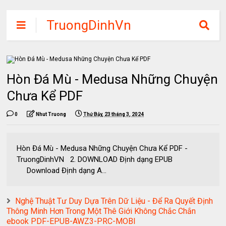
TruongDinhVn
Chia sẽ ebook,
các khóa học,
phần mềm học
Hòn Đá Mù - Medusa Những Chuyện
tập miễn phí
Chưa Kể PDF
0
Nhut Truong
Thứ Bảy, 23 tháng 3, 2024
Hòn Đá Mù - Medusa Những Chuyện Chưa Kể PDF -
TruongDinhVN 2. DOWNLOAD Định dạng EPUB
Download Định dạng A...
Nghệ Thuật Tư Duy Dựa Trên Dữ Liệu - Để Ra Quyết Định
Thông Minh Hơn Trong Một Thê Giới Không Chắc Chắn
ebook PDF-EPUB-AWZ3-PRC-MOBI