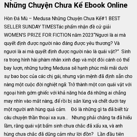
Những Chuyện Chưa Kể Ebook Online
Hòn Đá Mù – Medusa Những Chuyện Chưa Kể#1 BEST
SELLER SUNDAY TIMESTác phẩm nhận đề cử giải
WOMEN’S PRIZE FOR FICTION năm 2023“Ngươi là ai mà
quyết định được người nào đáng được yêu thương? Và
ngươi là ai mà quyết định được người nào là quái vật?” Sinh
ra trong hình hài phàm nhân xinh đẹp và một đôi cánh có thể
bay lượn, những tưởng Medusa sẽ hạnh phúc mãi mãi dưới
sự bao bọc của các chị gái, nhưng vận mệnh đã định sẵn cho
nàng một cuộc đời nghiệt ngã: Trở thành một con quái vật với
ngoại hình gớm ghiếc với khả năng hóa đá những ai chẳng
may nhìn vào mắt nàng, để rồi bị săn lùng và chết dưới tay
một người anh hùng quả cảm. Đó là những gì ta đã biết từ
câu chuyện thần thoại xa xưa… Nhưng phải chăng ta đã hiểu
lầm, rằng quái vật bẩm sinh chưa chắc đã xấu xa, và anh
hùng chưa chắc đã dũng cảm như lời đồn? Lần đầu tiên