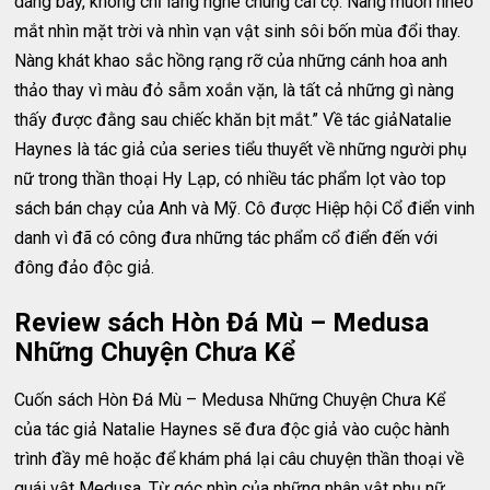
dáng bay, không chỉ lắng nghe chúng cãi cọ. Nàng muốn nheo
mắt nhìn mặt trời và nhìn vạn vật sinh sôi bốn mùa đổi thay.
Nàng khát khao sắc hồng rạng rỡ của những cánh hoa anh
thảo thay vì màu đỏ sẫm xoắn vặn, là tất cả những gì nàng
thấy được đằng sau chiếc khăn bịt mắt.” Về tác giảNatalie
Haynes là tác giả của series tiểu thuyết về những người phụ
nữ trong thần thoại Hy Lạp, có nhiều tác phẩm lọt vào top
sách bán chạy của Anh và Mỹ. Cô được Hiệp hội Cổ điển vinh
danh vì đã có công đưa những tác phẩm cổ điển đến với
đông đảo độc giả.
Review sách Hòn Đá Mù – Medusa
Những Chuyện Chưa Kể
Cuốn sách Hòn Đá Mù – Medusa Những Chuyện Chưa Kể
của tác giả Natalie Haynes sẽ đưa độc giả vào cuộc hành
trình đầy mê hoặc để khám phá lại câu chuyện thần thoại về
quái vật Medusa. Từ góc nhìn của những nhân vật phụ nữ,