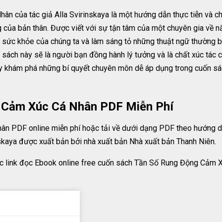
 của tác giả Alla Svirinskaya là một hướng dẫn thực tiễn và chi
ủa bản thân. Được viết với sự tận tâm của một chuyên gia về năn
sức khỏe của chúng ta và làm sáng tỏ những thuật ngữ thường bị 
sách này sẽ là người bạn đồng hành lý tưởng và là chất xúc tác ch
 khám phá những bí quyết chuyên môn dễ áp dụng trong cuốn sách
 Cảm Xúc Cá Nhân PDF Miễn Phí
n PDF online miễn phí hoặc tải về dưới dạng PDF theo hướng 
nskaya được xuất bản bởi nhà xuất bản Nhà xuất bản Thanh Niên.
ặc link đọc Ebook online free cuốn sách Tần Số Rung Động Cảm 