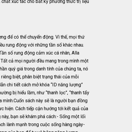
 chất xúc tác cho bất kỳ phương thức trị liệu
g để có thể chuyển động. Vì thế, mọi thứ
đều rung động với những tần số khác nhau.
g Tần số rung động cảm xúc cá nhân, Alla
 Tất cả mọi người đều mang trong mình một
n quý giá trong danh tính của chúng ta, nó
iêng biệt, phân biệt trạng thái của mỗi
ẫn chi tiết cách mở khóa “ID năng lượng”
ờng bị hiểu lầm, như “thanh lọc”, “thanh tẩy
của mình.Cuốn sách này sẽ là người bạn đồng
ực hiện. Cách tiếp cận hướng tới kết quả của
 này, bạn sẽ khám phá cách:- Sống một lối
cách lành mạnh trong cuộc sống hàng ngày-