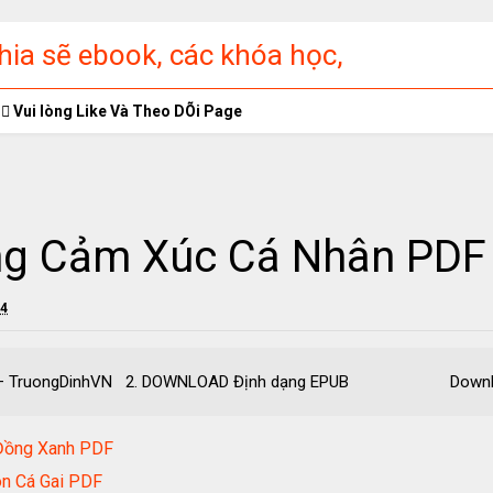
ia sẽ ebook, các khóa học,
ập miễn phí
Vui lòng Like Và Theo DÕi Page
ng Cảm Xúc Cá Nhân PDF
24
PDF – TruongDinhVN 2. DOWNLOAD Định dạng EPUB Downlo
 Đồng Xanh PDF
n Cá Gai PDF