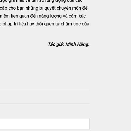
ọc giả hiểu về tần số rung động của các
g cấp cho bạn những bí quyết chuyên môn để
i niệm liên quan đến năng lượng và cảm xúc
pháp trị liệu hay thói quen tự chăm sóc của
Tác giả: Minh Hằng.