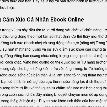
c đích thực của bạn. Đây sẽ là người bạn đồng hành lý tưởng và là
hực hiện.
 Cảm Xúc Cá Nhân Ebook Online
ong vũ trụ này đều tồn tại dưới dạng vật chất và chứa năng lượn
o đều rung động theo một tần số nhất định. Có thể thấy mọi thứ 
ng động tích cực (thanh nhẹ) và rung động tiêu cực (nặng nề).Tron
au sự mất mát năng lượng và sự suy giảm sức khỏe của chúng ta.
ng động.Vầng hào quang chứa năng lượng xung quanh ta là một phầ
ói cách khác, vầng hào quang có thể được gọi là “ID năng lượng” r
 cung cấp cho bạn những kiến thức về năng lượng, từ đó hướng d
ớng cuộc sống của bản thân. Alla làm sáng tỏ những thuật ngữ thư
 bạn có thể biến nỗi sợ tiêu cực thành siêu năng lực đích thực 
phương thức trị liệu và thói quen tự chăm sóc nào mà bạn đang th
 trong cuốn sách chứa đầy những bí quyết chuyên môn dễ áp dụng
trong thế giới hiện đại- Duy trì sức khỏe tinh thần của bạn một 