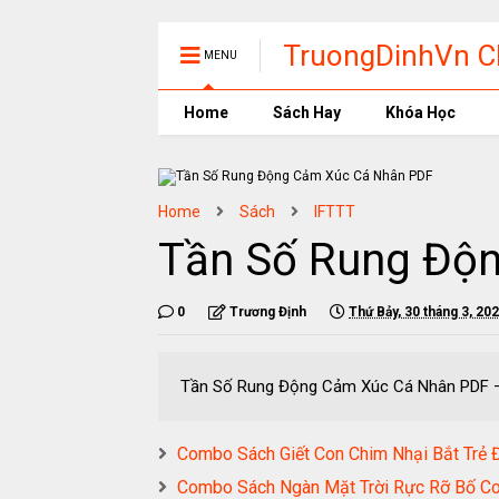
TruongDinhVn Ch
MENU
phần mềm học t
Home
Sách Hay
Khóa Học
Home
Sách
IFTTT
Tần Số Rung Độ
0
Trương Định
Thứ Bảy, 30 tháng 3, 20
Tần Số Rung Động Cảm Xúc Cá Nhân 
Combo Sách Giết Con Chim Nhại Bắt Trẻ
Combo Sách Ngàn Mặt Trời Rực Rỡ Bố Co