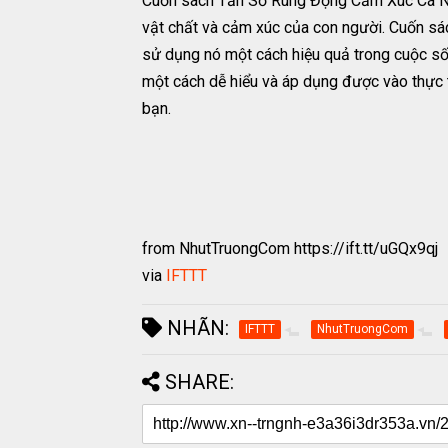
Cuốn sách Tần Số Rung Động Cảm Xúc Cá Nhân
vật chất và cảm xúc của con người. Cuốn sá
sử dụng nó một cách hiệu quả trong cuộc số
một cách dễ hiểu và áp dụng được vào thực t
bạn.
from NhutTruongCom https://ift.tt/uGQx9qj
via
IFTTT
NHÃN:
IFTTT
NhutTruongCom
SHARE: