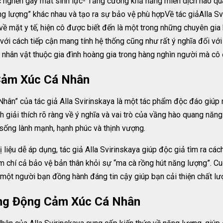
c nghẽn gây mất sinh lực- Tăng cường khả năng miễn dịch hào qu
ng lượng” khác nhau và tạo ra sự bảo vệ phù hợpVề tác giảAlla S
về mặt y tế, hiện cô được biết đến là một trong những chuyên gi
g với cách tiếp cận mang tính hệ thống cũng như rất ý nghĩa đối với
c nhân vật thuộc gia đình hoàng gia trong hàng nghìn người mà cô 
Cảm Xúc Cá Nhân
n” của tác giả Alla Svirinskaya là một tác phẩm độc đáo giúp 
giải thích rõ ràng về ý nghĩa và vai trò của vầng hào quang năn
sống lành mạnh, hạnh phúc và thịnh vượng.
liệu dễ áp dụng, tác giả Alla Svirinskaya giúp độc giả tìm ra các
m chí cả bảo vệ bản thân khỏi sự “ma cà rồng hút năng lượng”. C
một người bạn đồng hành đáng tin cậy giúp bạn cải thiện chất l
ung Động Cảm Xúc Cá Nhân