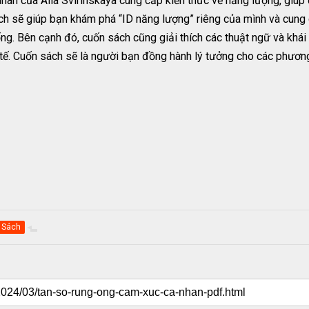
 của Alla Svirinskaya cung cấp kiến thức về năng lượng, giúp đ
ch sẽ giúp bạn khám phá “ID năng lượng” riêng của mình và cun
ng. Bên cạnh đó, cuốn sách cũng giải thích các thuật ngữ và khá
ế. Cuốn sách sẽ là người bạn đồng hành lý tưởng cho các phương 
Sách