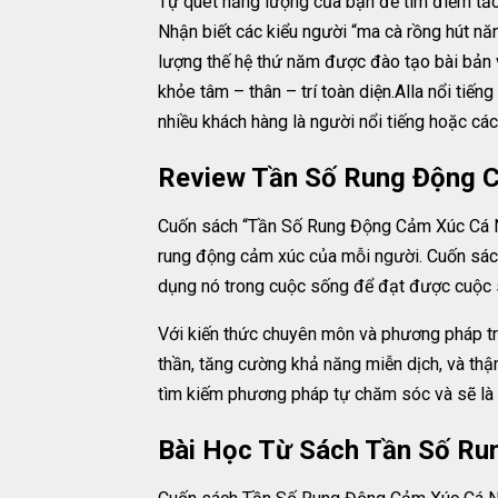
Tự quét năng lượng của bạn để tìm điểm tắ
Nhận biết các kiểu người “ma cà rồng hút nă
lượng thế hệ thứ năm được đào tạo bài bản 
khỏe tâm – thân – trí toàn diện.Alla nổi tiến
nhiều khách hàng là người nổi tiếng hoặc cá
Review Tần Số Rung Động 
Cuốn sách “Tần Số Rung Động Cảm Xúc Cá Nhâ
rung động cảm xúc của mỗi người. Cuốn sách 
dụng nó trong cuộc sống để đạt được cuộc 
Với kiến thức chuyên môn và phương pháp trị 
thần, tăng cường khả năng miễn dịch, và thậ
tìm kiếm phương pháp tự chăm sóc và sẽ là 
Bài Học Từ Sách Tần Số R