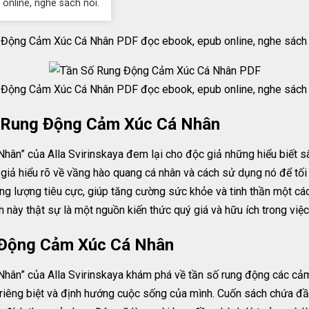
 online, nghe sách nói.
Động Cảm Xúc Cá Nhân PDF đọc ebook, epub online, nghe sách n
Động Cảm Xúc Cá Nhân PDF đọc ebook, epub online, nghe sách n
ố Rung Động Cảm Xúc Cá Nhân
ân” của Alla Svirinskaya đem lại cho độc giả những hiểu biết s
 giả hiểu rõ về vầng hào quang cá nhân và cách sử dụng nó để tố
ng lượng tiêu cực, giúp tăng cường sức khỏe và tinh thần một cách
 này thật sự là một nguồn kiến thức quý giá và hữu ích trong việ
 Động Cảm Xúc Cá Nhân
ân” của Alla Svirinskaya khám phá về tần số rung động các cảm 
riêng biệt và định hướng cuộc sống của mình. Cuốn sách chứa đ