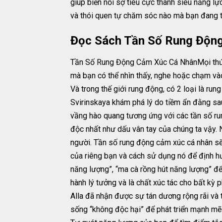
giúp biến nỗi sợ tiêu cực thành siêu năng lự
và thói quen tự chăm sóc nào mà bạn đang t
Đọc Sách Tần Số Rung Động
Tần Số Rung Động Cảm Xúc Cá NhânMọi thứ tr
mà bạn có thể nhìn thấy, nghe hoặc chạm và
Và trong thế giới rung động, có 2 loại là ru
Svirinskaya khám phá lý do tiềm ẩn đằng s
vầng hào quang tương ứng với các tần số ru
độc nhất như dấu vân tay của chúng ta vậy. N
người. Tần số rung động cảm xúc cá nhân sẽ
của riêng bạn và cách sử dụng nó để định hư
năng lượng”, “ma cà rồng hút năng lượng” để
hành lý tưởng và là chất xúc tác cho bất kỳ 
Alla đã nhận được sự tán dương rộng rãi và
sống “không độc hại” để phát triển mạnh mẽ 