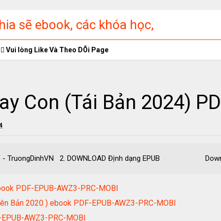
ia sẽ ebook, các khóa học,
ập miễn phí
Vui lòng Like Và Theo DÕi Page
ay Con (Tái Bản 2024) P
4
4) PDF - TruongDinhVN 2. DOWNLOAD Định dạng EPUB Downlo
) ebook PDF-EPUB-AWZ3-PRC-MOBI
Phiên Bản 2020 ) ebook PDF-EPUB-AWZ3-PRC-MOBI
DF-EPUB-AWZ3-PRC-MOBI