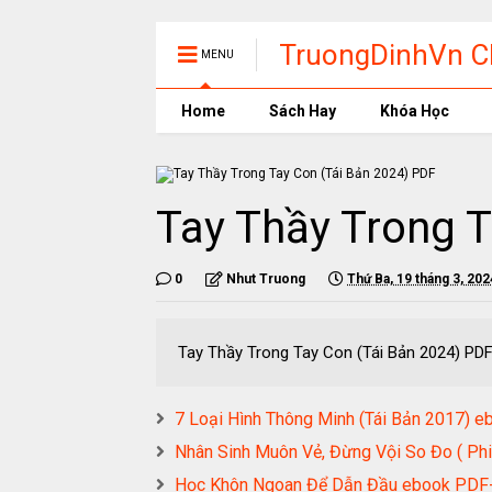
TruongDinhVn Ch
MENU
phần mềm học t
Home
Sách Hay
Khóa Học
Tay Thầy Trong T
0
Nhut Truong
Thứ Ba, 19 tháng 3, 202
Tay Thầy Trong Tay Con (Tái Bản 202
7 Loại Hình Thông Minh (Tái Bản 2017
Nhân Sinh Muôn Vẻ, Đừng Vội So Đo ( 
Học Khôn Ngoan Để Dẫn Đầu ebook P