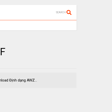
SEARCH
DF
ad Định dạng AWZ...