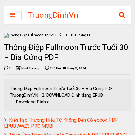
TruongDinhVn
Chia sẽ ebook,
các khóa học,
phần mềm học
Thông Điệp Fullmoon Trước Tuổi 30
tập miễn phí
– Bìa Cứng PDF
0
Nhut Truong
Thứ Hai, 18 tháng 3, 2024
Thông Điệp Fullmoon Trước Tuổi 30 – Bìa Cứng PDF -
TruongDinhVN 2. DOWNLOAD Định dạng EPUB
Download Định d...
Kiến Tạo Thương Hiệu Từ Không Đến Có ebook PDF
EPUB AWZ3 PRC MOBI