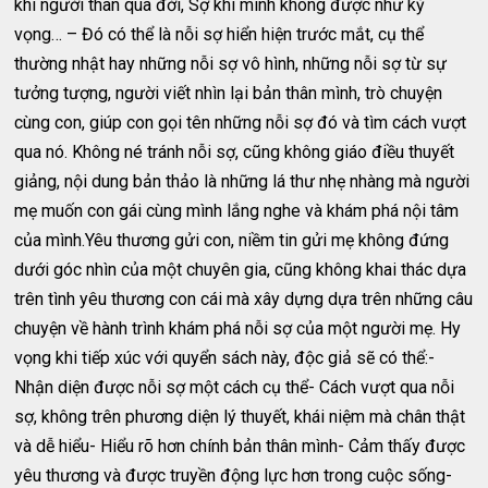
khi người thân qua đời, Sợ khi mình không được như kỳ
vọng… – Đó có thể là nỗi sợ hiển hiện trước mắt, cụ thể
thường nhật hay những nỗi sợ vô hình, những nỗi sợ từ sự
tưởng tượng, người viết nhìn lại bản thân mình, trò chuyện
cùng con, giúp con gọi tên những nỗi sợ đó và tìm cách vượt
qua nó. Không né tránh nỗi sợ, cũng không giáo điều thuyết
giảng, nội dung bản thảo là những lá thư nhẹ nhàng mà người
mẹ muốn con gái cùng mình lắng nghe và khám phá nội tâm
của mình.Yêu thương gửi con, niềm tin gửi mẹ không đứng
dưới góc nhìn của một chuyên gia, cũng không khai thác dựa
trên tình yêu thương con cái mà xây dựng dựa trên những câu
chuyện về hành trình khám phá nỗi sợ của một người mẹ. Hy
vọng khi tiếp xúc với quyển sách này, độc giả sẽ có thể:-
Nhận diện được nỗi sợ một cách cụ thể- Cách vượt qua nỗi
sợ, không trên phương diện lý thuyết, khái niệm mà chân thật
và dễ hiểu- Hiểu rõ hơn chính bản thân mình- Cảm thấy được
yêu thương và được truyền động lực hơn trong cuộc sống-