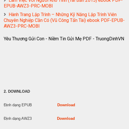
Làm Việc Với Người Khó Tính (Tái Bản 2015) ebook PDF-
EPUB-AWZ3-PRC-MOBI
Hành Trang Lập Trình – Những Kỹ Năng Lập Trình Viên
Chuyên Nghiệp Cần Có (Vũ Công Tấn Tài) ebook PDF-EPUB-
AWZ3-PRC-MOBI
Yêu Thương Gửi Con - Niềm Tin Gửi Mẹ PDF - TruongDinhVN
2. DOWNLOAD
Định dạng EPUB
Download
Định dạng AWZ3
Download