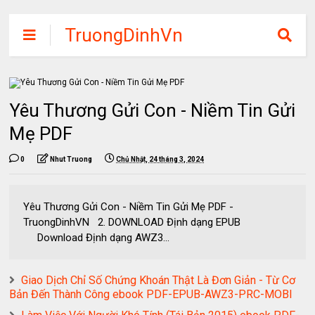
TruongDinhVn
Chia sẽ ebook,
các khóa học,
phần mềm học
Yêu Thương Gửi Con - Niềm Tin Gửi
tập miễn phí
Mẹ PDF
0
Nhut Truong
Chủ Nhật, 24 tháng 3, 2024
Yêu Thương Gửi Con - Niềm Tin Gửi Mẹ PDF -
TruongDinhVN 2. DOWNLOAD Định dạng EPUB
Download Định dạng AWZ3...
Giao Dịch Chỉ Số Chứng Khoán Thật Là Đơn Giản - Từ Cơ
Bản Đến Thành Công ebook PDF-EPUB-AWZ3-PRC-MOBI