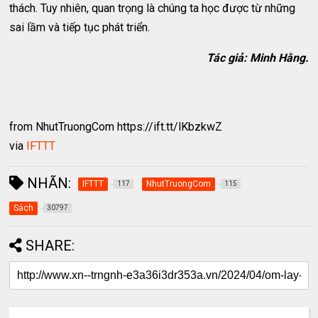
thách. Tuy nhiên, quan trọng là chúng ta học được từ những
sai lầm và tiếp tục phát triển.
Tác giả: Minh Hằng.
from NhutTruongCom https://ift.tt/lKbzkwZ
via
IFTTT
NHÃN:
IFTTT
NhutTruongCom
117
115
Sách
30797
SHARE: