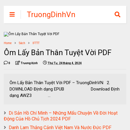
TruongDinhVn
Chia sẽ ebook,
các khóa học,
phần mềm học
Home
Sách
IFTTT
tập miễn phí
Ôm Lấy Bản Thân Tuyệt Vời PDF
0
Trương Định
Thứ Tư, 24 tháng 4, 2024
Ôm Lấy Bản Thân Tuyệt Vời PDF – TruongDinhVN 2.
DOWNLOAD Định dạng EPUB Download Định
dạng AWZ3 ...
Di Sản Hồ Chí Minh – Những Mẩu Chuyện Về Đời Hoạt
Động Của Hồ Chủ Tịch 2024 PDF
Danh Lam Thắng Cảnh Việt Nam Và Nước Đức PDF