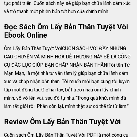
tục phát triển. Cuốn sách này sẽ giúp bạn chữa lành cảm xúc
và trở thành một phiên bản tốt hơn của chính mình.
Đọc Sách Ôm Lấy Bản Thân Tuyệt Vời
Ebook Online
Ôm Lấy Bản Thân Tuyệt VờiCUỐN SÁCH VỚI ĐẦY NHỮNG
CÂU CHUYỆN VÀ MINH HỌA DỄ THƯƠNG NÀY SẼ LÀ CÔNG
CỤ ĐẮC LỰC GIÚP BẠN CHẤP NHẬN BẢN THÂN!Tôi tên Từ
Mạn Mạn, là một nhà tư vấn tâm lý giúp bạn chữa lành cảm
xúc và chấp nhận bản thân. Tôi muốn mời bạn cùng tôi luyện
tập một động tác:Giơ hai tay, bắt tréo nhau ôm lấy chính
mình, vỗ vỗ lên vai, sau đó tự nhủ:”Trong quá khứ, mình đã
làm rất giỏi rồi. Phần còn lại, mình thật sự có thể từ từ làm.”
Review Ôm Lấy Bản Thân Tuyệt Vời
Cuốn sách Ôm Lấy Bản Thân Tuyệt Vời PDF là một công cụ