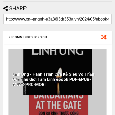
SHARE:
RECOMMENDED FOR YOU
Linh Ứng - Hành Trình Của Kẻ Siêu Vô Thần
Đến Thế Giới Tâm Linh ebook PDF-EPUB-
AWZ3-PRC-MOBI