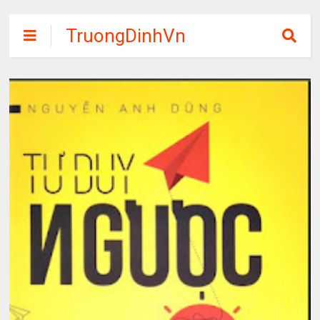
TruongDinhVn
Chia sẽ ebook,
các khóa học,
phần mềm học
tập miễn phí