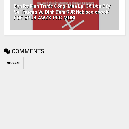
Bọn Rợ Rình Trước Cổng: Mua Lại Có Đòn Bẩy
Và Thương Vụ Đình Đám RJR Nabisco ebook
PDF-EPUB-AWZ3-PRC-MOBI
COMMENTS
BLOGGER