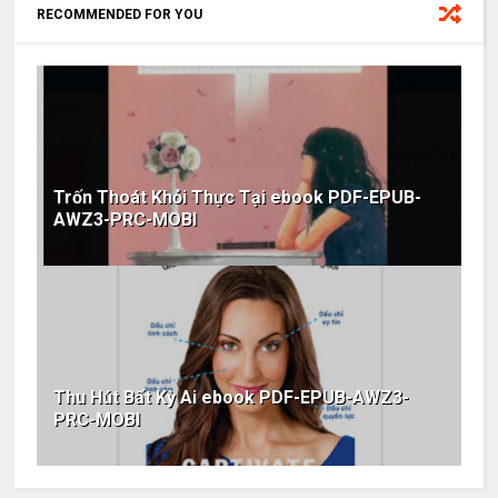
RECOMMENDED FOR YOU
Trốn Thoát Khỏi Thực Tại ebook PDF-EPUB-
AWZ3-PRC-MOBI
Thu Hút Bất Kỳ Ai ebook PDF-EPUB-AWZ3-
PRC-MOBI