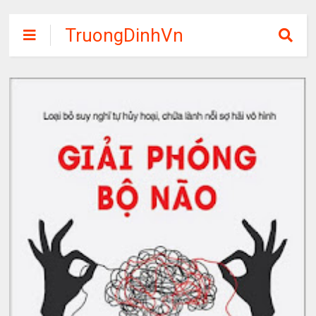
TruongDinhVn
Chia sẽ ebook,
các khóa học,
phần mềm học
tập miễn phí