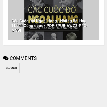
Các Cuộc Đời Ngoại Hạng - Những Bài Học
Thành Công ebook PDF-EPUB-AWZ3-PRC-
MOBI
COMMENTS
BLOGGER