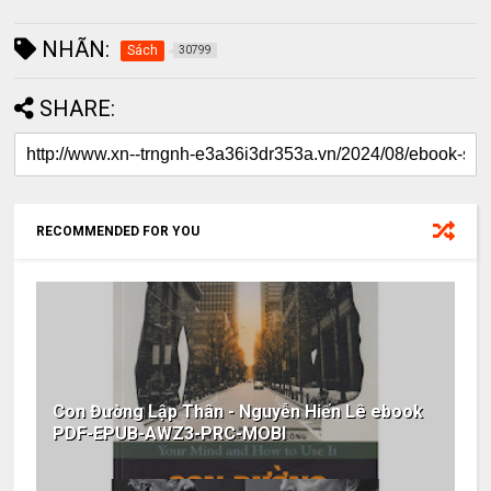
NHÃN:
Sách
30799
SHARE:
RECOMMENDED FOR YOU
Con Đường Lập Thân - Nguyễn Hiến Lê ebook
PDF-EPUB-AWZ3-PRC-MOBI