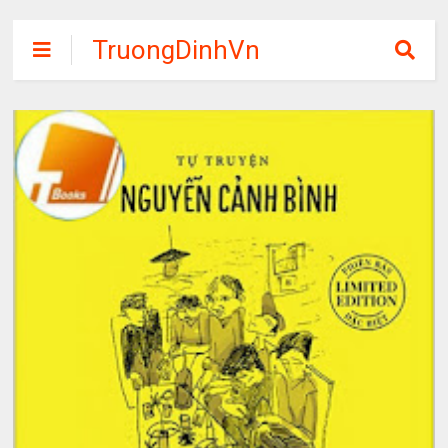
TruongDinhVn
Chia sẽ ebook,
các khóa học,
phần mềm học
tập miễn phí