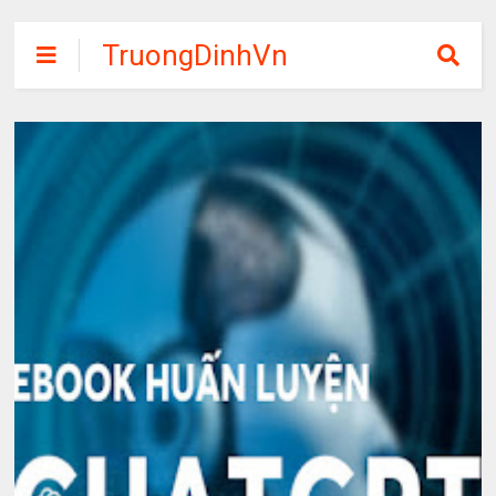
TruongDinhVn
Chia sẽ ebook,
các khóa học,
phần mềm học
tập miễn phí