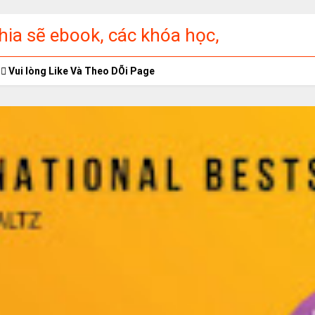
ia sẽ ebook, các khóa học,
ập miễn phí
Vui lòng Like Và Theo DÕi Page