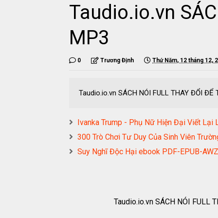
Taudio.io.vn S
MP3
0
Trương Định
Thứ Năm, 12 tháng 12, 
Taudio.io.vn SÁCH NÓI FULL THAY ĐỔI Đ
Ivanka Trump - Phụ Nữ Hiện Đại Viết 
300 Trò Chơi Tư Duy Của Sinh Viên Trư
Suy Nghĩ Độc Hại ebook PDF-EPUB-AW
Taudio.io.vn SÁCH NÓI FULL THA