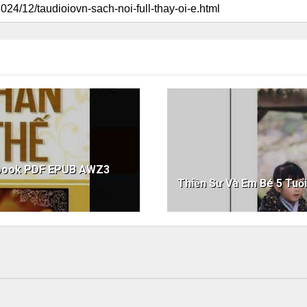
ebook PDF EPUB AWZ3
Thiền Sư Và Em Bé 5 Tu