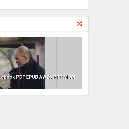
ổi ebook PDF EPUB AWZ3 PRC MOBI