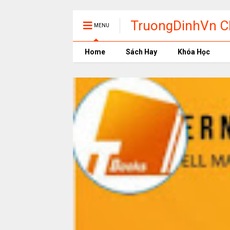
TruongDinhVn Ch
MENU
phần mềm học t
Home
Sách Hay
Khóa Học