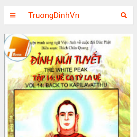
TruongDinhVn
Chia sẽ ebook,
các khóa học,
phần mềm học
tập miễn phí