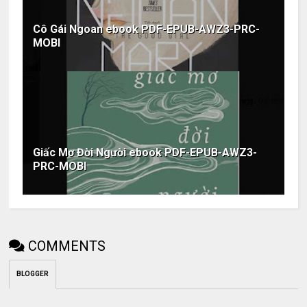
Cô Gái Ngoan ebook PDF-EPUB-AWZ3-PRC-
MOBI
Giấc Mơ Đời Người ebook PDF-EPUB-AWZ3-
PRC-MOBI
COMMENTS
BLOGGER