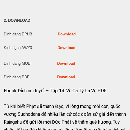
2. DOWNLOAD
Định dạng EPUB
Download
Định dạng AWZ3
Download
Định dạng MOBI
Download
Định dạng PDF
Download
Ebook Đỉnh núi tuyết – Tập 14: Về Ca Tỳ La Vệ PDF
Từ khi biết Phật đã thành Đạo, vì lòng mong mỏi con, quốc
vương Sudhodana đã nhiều lần cử các đoàn sứ giả đến thành
Rajagaha để gửi lời mời Đức Phật về thăm quê hương. Tuy
nhiên, tất cả đều không nói gì, lặng lẽ xuất gia rồi ở lại tịnh xá