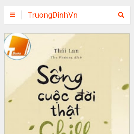
TruongDinhVn
Chia sẽ ebook,
các khóa học,
phần mềm học
tập miễn phí