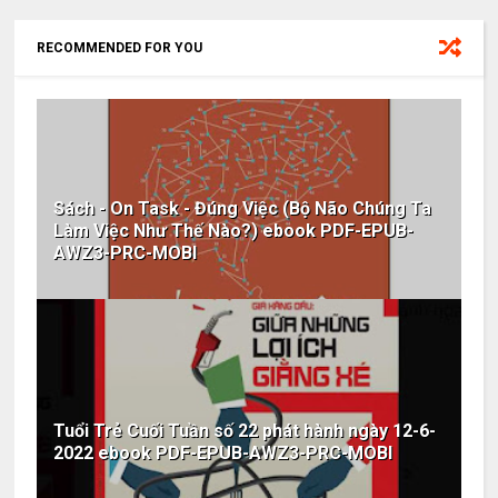
RECOMMENDED FOR YOU
Sách - On Task - Đúng Việc (Bộ Não Chúng Ta
Làm Việc Như Thế Nào?) ebook PDF-EPUB-
AWZ3-PRC-MOBI
Tuổi Trẻ Cuối Tuần số 22 phát hành ngày 12-6-
2022 ebook PDF-EPUB-AWZ3-PRC-MOBI