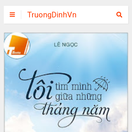
TruongDinhVn
Chia sẽ ebook,
các khóa học,
phần mềm học
tập miễn phí