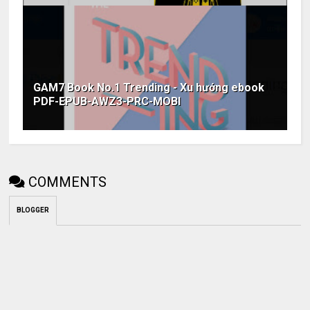
GAM7 Book No.1 Trending - Xu hướng ebook
PDF-EPUB-AWZ3-PRC-MOBI
COMMENTS
BLOGGER