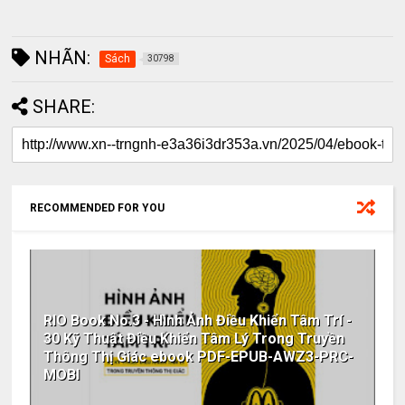
NHÃN:
Sách
30798
SHARE:
RECOMMENDED FOR YOU
RIO Book No.3 - Hình Ảnh Điều Khiển Tâm Trí -
30 Kỹ Thuật Điều Khiển Tâm Lý Trong Truyền
Thông Thị Giác ebook PDF-EPUB-AWZ3-PRC-
MOBI