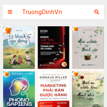
TruongDinhVn
Chia sẽ ebook,
các khóa học,
phần mềm học
tập miễn phí