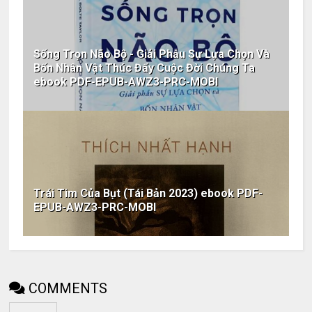
Sống Trọn Não Bộ - Giải Phẫu Sự Lựa Chọn Và
Bốn Nhân Vật Thúc Đẩy Cuộc Đời Chúng Ta
ebook PDF-EPUB-AWZ3-PRC-MOBI
Trái Tim Của Bụt (Tái Bản 2023) ebook PDF-
EPUB-AWZ3-PRC-MOBI
COMMENTS